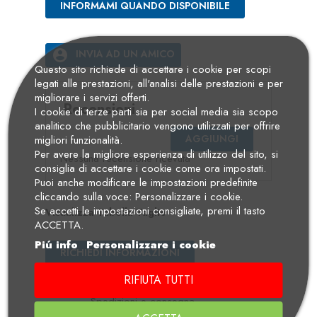
INFORMAMI QUANDO DISPONIBILE
account_circle
INVIA AD UN AMICO
Questo sito richiede di accettare i cookie per scopi
legati alle prestazioni, all'analisi delle prestazioni e per
migliorare i servizi offerti.
Recensioni
I cookie di terze parti sia per social media sia scopo
analitico che pubblicitario vengono utilizzati per offrire
AGGIUNGI
migliori funzionalità.
Per avere la migliore esperienza di utilizzo del sito, si
Nessuna recensione ricevuta
consiglia di accettare i cookie come ora impostati.
Puoi anche modificare le impostazioni predefinite
cliccando sulla voce: Personalizzare i cookie.
Se accetti le impostazioni consigliate, premi il tasto
Visualizza Tabella Taglie
ACCETTA.
Piú info
Personalizzare i cookie
RICHIEDI INFORMAZIONI
RIFIUTA TUTTI
Spedizioni e consegna
Condizioni per la consegna