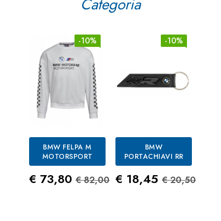
Categoria
-10%
-10%
BMW FELPA M
BMW
MOTORSPORT
PORTACHIAVI RR
F
Prezzo
Prezzo Standard
Prezzo
Prezzo St
€ 73,80
€ 18,45
€ 82,00
€ 20,50
Pre
€ 3