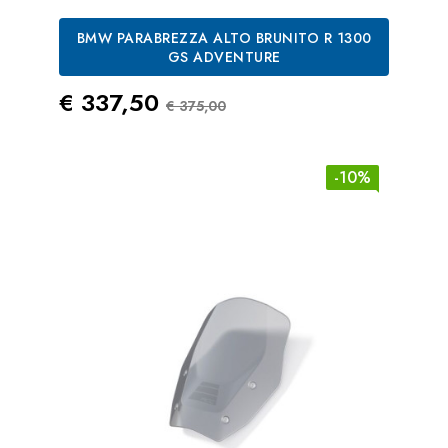
BMW PARABREZZA ALTO BRUNITO R 1300
GS ADVENTURE
Prezzo
Prezzo Standard
€ 337,50
€ 375,00
-10%