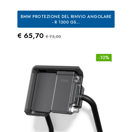
BMW PROTEZIONE DEL RINVIO ANGOLARE
- R 1300 GS...
Prezzo
Prezzo Standard
€ 65,70
€ 73,00
-10%