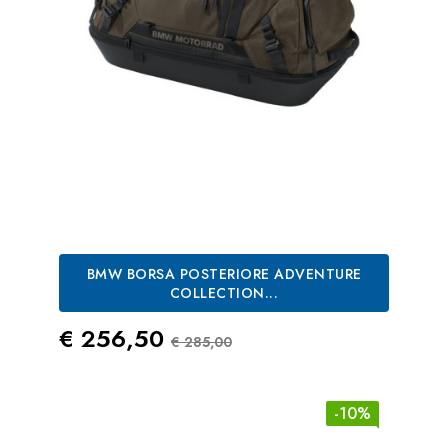
BMW BORSA POSTERIORE ADVENTURE
COLLECTION...
Prezzo
Prezzo Standard
€ 256,50
€ 285,00
-10%