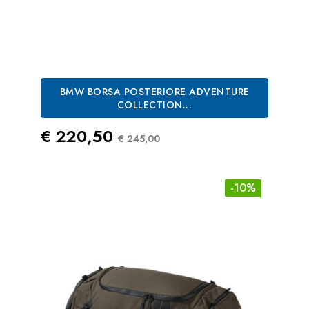
BMW BORSA POSTERIORE ADVENTURE
COLLECTION...
Prezzo
Prezzo Standard
€ 220,50
€ 245,00
-10%