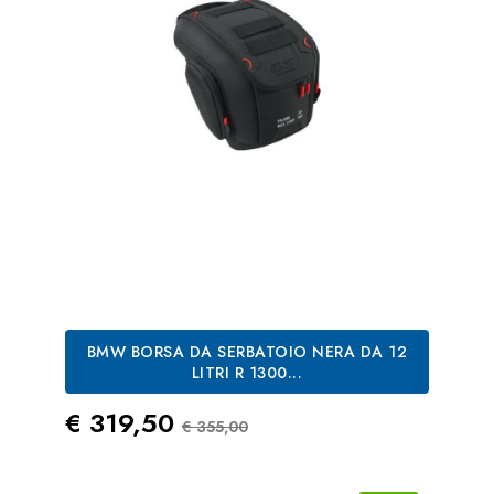
BMW BORSA DA SERBATOIO NERA DA 12
LITRI R 1300...
Prezzo
Prezzo Standard
€ 319,50
€ 355,00