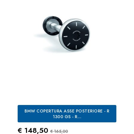
BMW COPERTURA ASSE POSTERIORE - R
1300 GS - R...
Prezzo
Prezzo Standard
€ 148,50
€ 165,00