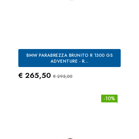
BMW PARABREZZA BRUNITO R 1300 GS
ADVENTURE - R...
Prezzo
Prezzo Standard
€ 265,50
€ 295,00
-10%