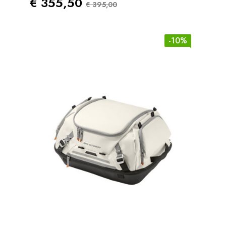
Prezzo
Prezzo Standard
€ 355,50
€ 395,00
-10%