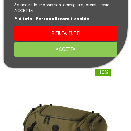
Se accetti le impostazioni consigliate, premi il tasto
ACCETTA.
Piú info
Personalizzare i cookie
BMW BORSA POSTERIORE BLACK
RIFIUTA TUTTI
COLLECTION PICCOLA -...
Prezzo
Prezzo Standard
€ 220,50
ACCETTA
€ 245,00
-10%