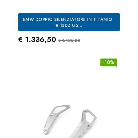
BMW DOPPIO SILENZIATORE IN TITANIO -
R 1300 GS...
Prezzo
Prezzo Standard
€ 1.336,50
€ 1.485,00
-10%