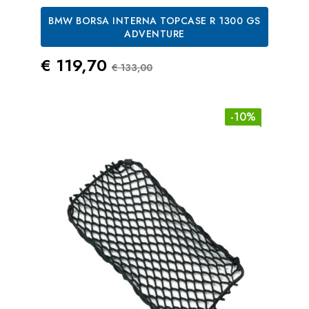
BMW BORSA INTERNA TOPCASE R 1300 GS
ADVENTURE
Prezzo
Prezzo Standard
€ 119,70
€ 133,00
-10%