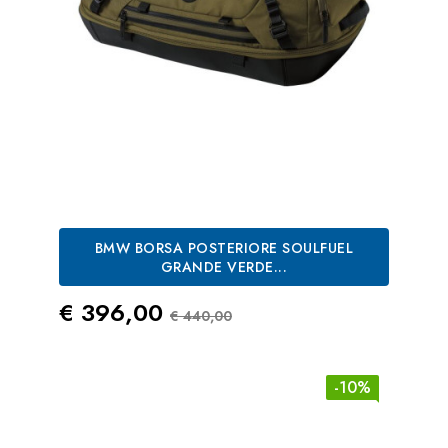
BMW BORSA POSTERIORE SOULFUEL
GRANDE VERDE...
Prezzo
Prezzo Standard
€ 396,00
€ 440,00
-10%