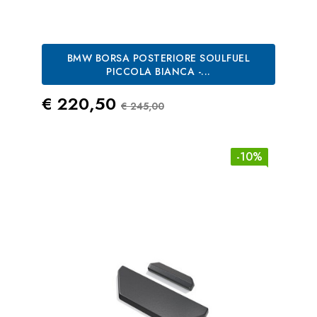
BMW BORSA POSTERIORE SOULFUEL
PICCOLA BIANCA -...
Prezzo
Prezzo Standard
€ 220,50
€ 245,00
-10%