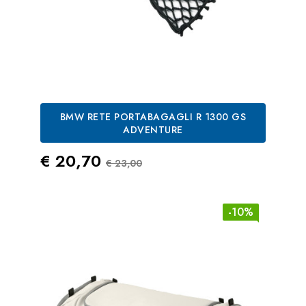
BMW RETE PORTABAGAGLI R 1300 GS
ADVENTURE
Prezzo
Prezzo Standard
€ 20,70
€ 23,00
-10%