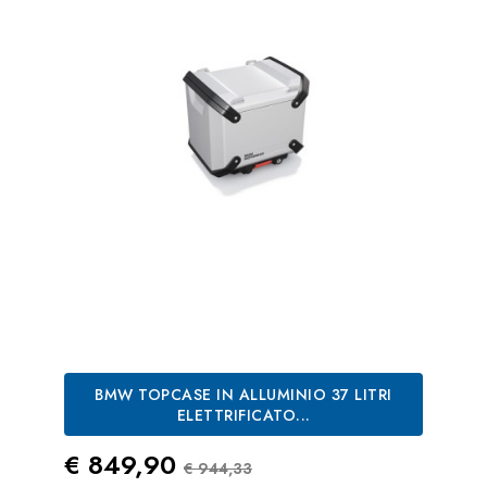
BMW TOPCASE IN ALLUMINIO 37 LITRI
ELETTRIFICATO...
Prezzo
Prezzo Standard
€ 849,90
€ 944,33