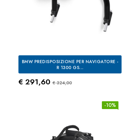
BMW PREDISPOSIZIONE PER NAVIGATORE -
R 1300 GS...
Prezzo
Prezzo Standard
€ 291,60
€ 324,00
-10%