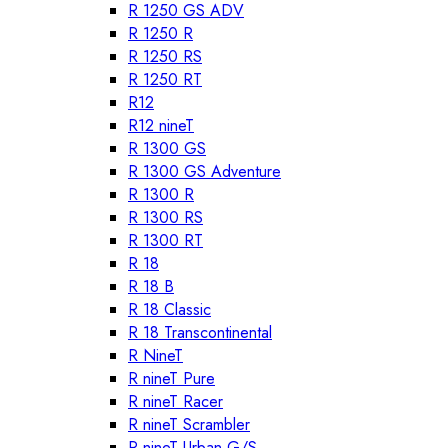
R 1250 GS ADV
R 1250 R
R 1250 RS
R 1250 RT
R12
R12 nineT
R 1300 GS
R 1300 GS Adventure
R 1300 R
R 1300 RS
R 1300 RT
R 18
R 18 B
R 18 Classic
R 18 Transcontinental
R NineT
R nineT Pure
R nineT Racer
R nineT Scrambler
R nineT Urban G/S