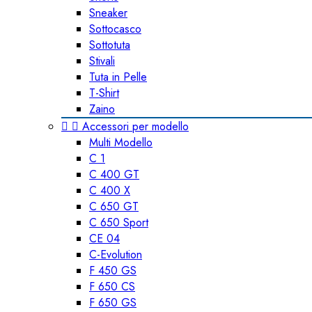
Sneaker
Sottocasco
Sottotuta
Stivali
Tuta in Pelle
T-Shirt
Zaino


Accessori per modello
Multi Modello
C 1
C 400 GT
C 400 X
C 650 GT
C 650 Sport
CE 04
C-Evolution
F 450 GS
F 650 CS
F 650 GS