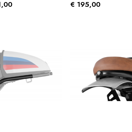
zo
Prezzo
1,00
€ 195,00