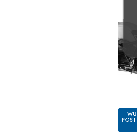
WU
POST