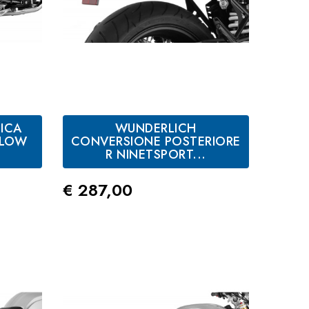
ICA
WUNDERLICH
TLOW
CONVERSIONE POSTERIORE
R NINETSPORT...
Prezzo
€ 287,00