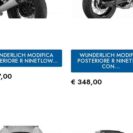
NDERLICH MODIFICA
WUNDERLICH MODIF
ERIORE R NINETLOW...
POSTERIORE R NINE
CON...
zo
7,00
Prezzo
€ 348,00