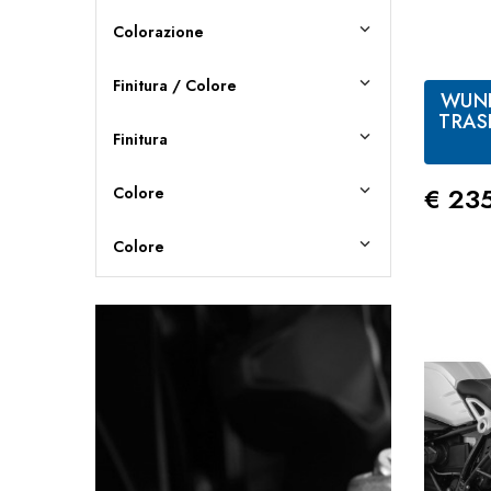

Colorazione

Finitura / Colore
WUND
TRAS

Finitura
Prez
€ 23

Colore

Colore