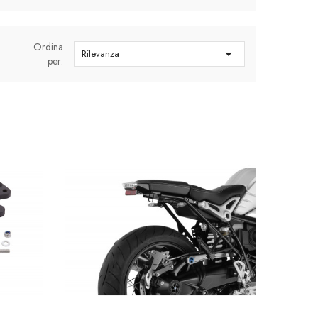
Ordina

Rilevanza
per: