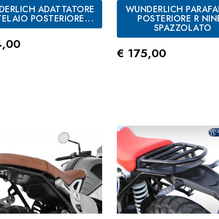
ERLICH ADATTATORE
WUNDERLICH PARAF
TELAIO POSTERIORE...
POSTERIORE R NIN
SPAZZOLATO
zo
4,00
Prezzo
€ 175,00