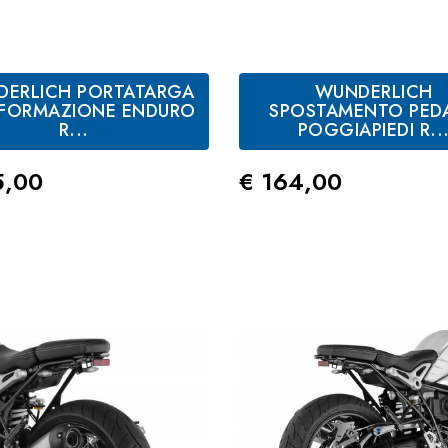
ERLICH PORTATARGA
WUNDERLICH
FORMAZIONE ENDURO
SPOSTAMENTO PED
R...
POGGIAPIEDI R..
zo
Prezzo
5,00
€ 164,00