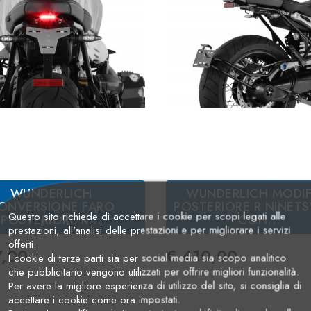
WUNDERLICH
WUNDERLICH MODIF
ONVERSIONE FARO
POSTERIORE R NINET
Questo sito richiede di accettare i cookie per scopi legati alle
POSTERIORE R...
CON...
prestazioni, all'analisi delle prestazioni e per migliorare i servizi
offerti.
zo
Prezzo
7,00
€ 410,00
I cookie di terze parti sia per social media sia scopo analitico
che pubblicitario vengono utilizzati per offrire migliori funzionalità.
Per avere la migliore esperienza di utilizzo del sito, si consiglia di
accettare i cookie come ora impostati.