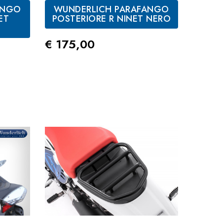
ANGO
WUNDERLICH PARAFANGO
ET
POSTERIORE R NINET NERO
Prezzo
€ 175,00