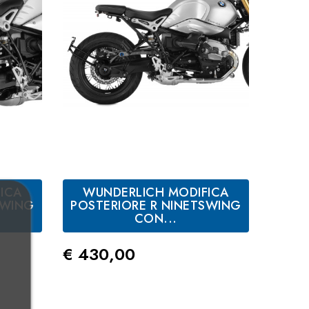
ICA
WUNDERLICH MODIFICA
SWING
POSTERIORE R NINETSWING
CON...
Prezzo
€ 430,00