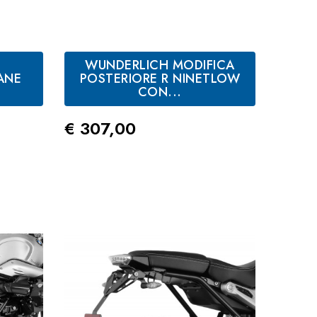
WUNDERLICH MODIFICA
ANE
POSTERIORE R NINETLOW
.
CON...
Prezzo
€ 307,00