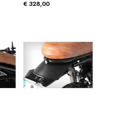
Prezzo
€ 328,00