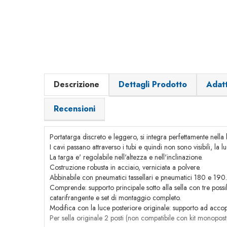
Descrizione
Dettagli Prodotto
Adatt
Recensioni
Portatarga discreto e leggero, si integra perfettamente nella l
I cavi passano attraverso i tubi e quindi non sono visibili, la
La targa e' regolabile nell'altezza e nell'inclinazione.
Costruzione robusta in acciaio, verniciata a polvere.
Abbinabile con pneumatici tassellari e pneumatici 180 e 190.
Comprende: supporto principale sotto alla sella con tre possib
catarifrangente e set di montaggio completo.
Modifica con la luce posteriore originale: supporto ad accop
Per sella originale 2 posti (non compatibile con kit monopost