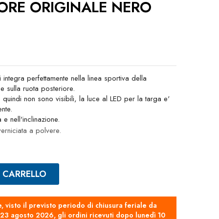
ORE ORIGINALE NERO
 integra perfettamente nella linea sportiva della
ne sulla ruota posteriore.
 quindi non sono visibili, la luce al LED per la targa e'
ente.
a e nell'inclinazione.
verniciata a polvere.
L CARRELLO
e, visto il previsto periodo di chiusura feriale da
3 agosto 2026, gli ordini ricevuti dopo lunedì 10