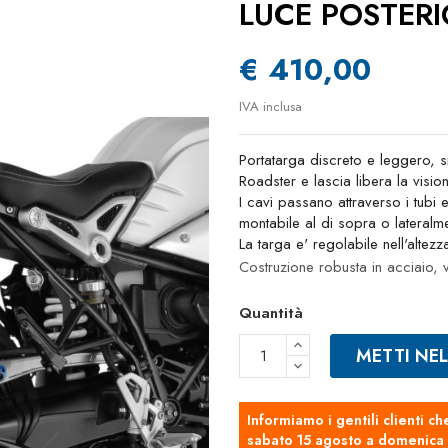
LUCE POSTERI
€ 410,00
IVA inclusa
Portatarga discreto e leggero, si
Roadster e lascia libera la visio
I cavi passano attraverso i tubi e
montabile al di sopra o lateralm
La targa e' regolabile nell'altezz
Costruzione robusta in acciaio, 
Quantità
METTI NE
Informiamo i gentili clienti ch
sabato 15 agosto a domenica 2