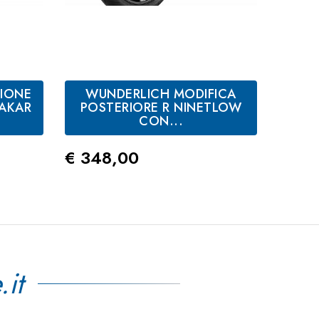
IONE
WUNDERLICH MODIFICA
WU
DAKAR
POSTERIORE R NINETLOW
PARA
CON...
Prez
€ 62
Prezzo
€ 348,00
.it