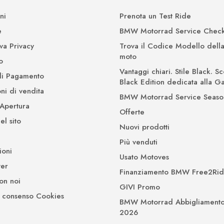
ni
Prenota un Test Ride
e
BMW Motorrad Service Check
iva Privacy
Trova il Codice Modello della
moto
o
Vantaggi chiari. Stile Black. Sc
di Pagamento
Black Edition dedicata alla 
ni di vendita
BMW Motorrad Service Seaso
 Apertura
Offerte
l sito
Nuovi prodotti
Più venduti
ioni
Usato Motoves
er
Finanziamento BMW Free2Ri
on noi
GIVI Promo
 consenso Cookies
BMW Motorrad Abbigliamento
2026