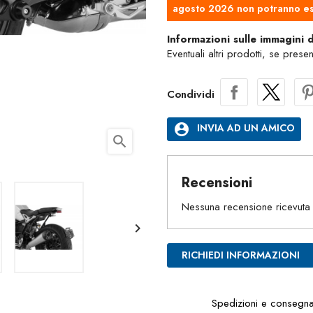
agosto 2026 non potranno es
Informazioni sulle immagini 
Eventuali altri prodotti, se prese
Condividi
account_circle
INVIA AD UN AMICO
search
Recensioni
Nessuna recensione ricevuta

RICHIEDI INFORMAZIONI
Spedizioni e consegn