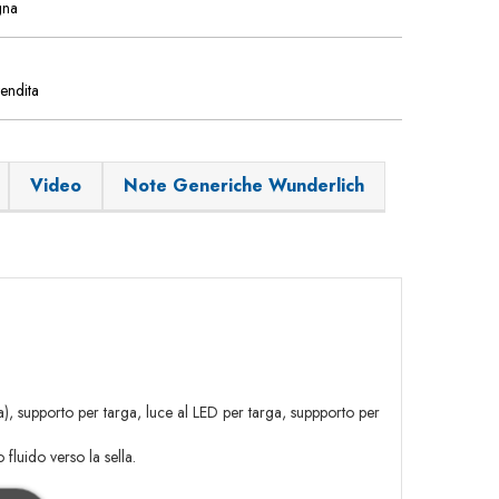
gna
vendita
Video
Note Generiche Wunderlich
za), supporto per targa, luce al LED per targa, suppporto per
fluido verso la sella.