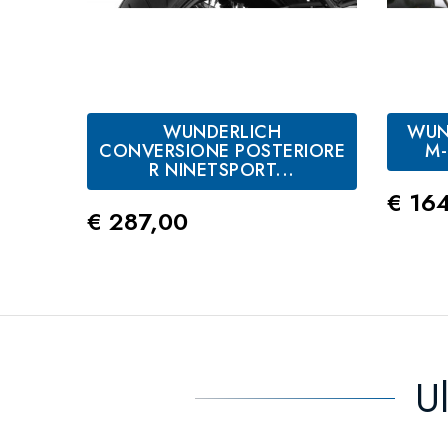
WUNDERLICH
WUN
CONVERSIONE POSTERIORE
M-
R NINETSPORT...
Prez
€ 16
Prezzo
€ 287,00
U