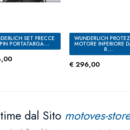
DERLICH SET FRECCE
WUNDERLICH PROTEZ
PIN PORTATARGA...
MOTORE INFERIORE 
R...
zo
4,00
Prezzo
€ 296,00
ltime dal Sito
motoves-store