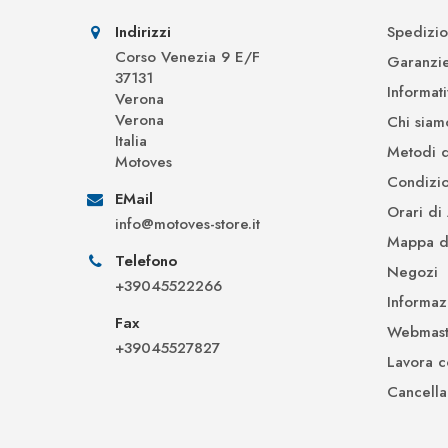
Indirizzi
Spedizio
Corso Venezia 9 E/F
Garanzi
37131
Informat
Verona
Verona
Chi siam
Italia
Metodi 
Motoves
Condizio
EMail
Orari di
info@motoves-store.it
Mappa de
Telefono
Negozi
+39045522266
Informaz
Fax
Webmast
+39045527827
Lavora c
Cancella