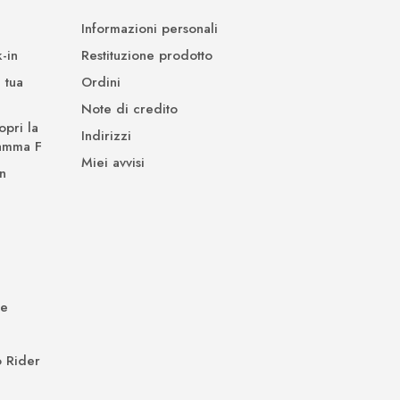
Informazioni personali
-in
Restituzione prodotto
 tua
Ordini
Note di credito
opri la
Indirizzi
Gamma F
Miei avvisi
n
de
 Rider