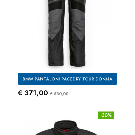
BMW PANTALONI PACEDRY TOUR DONNA
Prezzo
Prezzo Standard
€ 371,00
€ 530,00
-30%