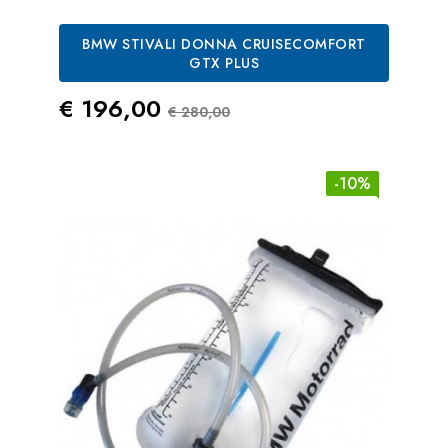
BMW STIVALI DONNA CRUISECOMFORT
GTX PLUS
Prezzo
Prezzo Standard
€ 196,00
€ 280,00
-10%