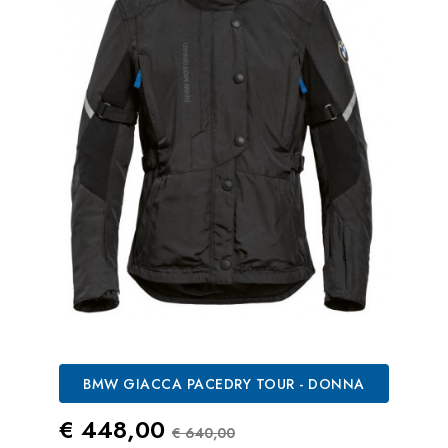
BMW GIACCA PACEDRY TOUR - DONNA
Prezzo
Prezzo Standard
€ 448,00
€ 640,00