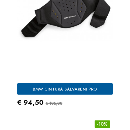
BMW CINTURA SALVARENI PRO
Prezzo
Prezzo Standard
€ 94,50
€ 105,00
-10%