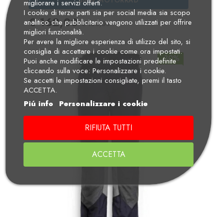
migliorare i servizi offerti.
I cookie di terze parti sia per social media sia scopo
Prezzo
Prezzo Standard
€ 162,00
analitico che pubblicitario vengono utilizzati per offrire
€ 180,00
migliori funzionalità.
Per avere la migliore esperienza di utilizzo del sito, si
consiglia di accettare i cookie come ora impostati.
-30%
Puoi anche modificare le impostazioni predefinite
cliccando sulla voce: Personalizzare i cookie.
Se accetti le impostazioni consigliate, premi il tasto
ACCETTA.
Piú info
Personalizzare i cookie
RIFIUTA TUTTI
ACCETTA