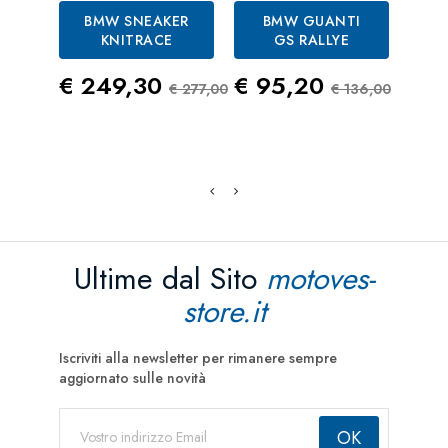
BMW SNEAKER
BMW GUANTI
KNITRACE
GS RALLYE
CA
P
Prezzo
Prezzo Standard
Prezzo
Prezzo St
€ 249,30
€ 95,20
€ 277,00
€ 136,00
Pre
€ 1
Ultime dal Sito
motoves-
store.it
Iscriviti alla newsletter per rimanere sempre
aggiornato sulle novità