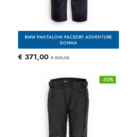
BMW PANTALONI PACEDRY ADVENTURE
DONNA
Prezzo
Prezzo Standard
€ 371,00
€ 530,00
-30%