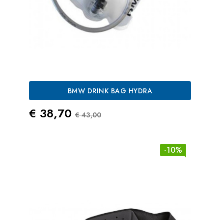
BMW DRINK BAG HYDRA
Prezzo
Prezzo Standard
€ 38,70
€ 43,00
-10%