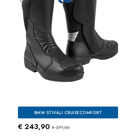
BMW STIVALI CRUISECOMFORT
Prezzo
Prezzo Standard
€ 243,90
€ 271,00