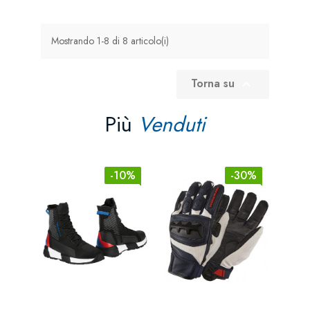
Mostrando 1-8 di 8 articolo(i)
Torna su

Più
Venduti
-10%
-30%