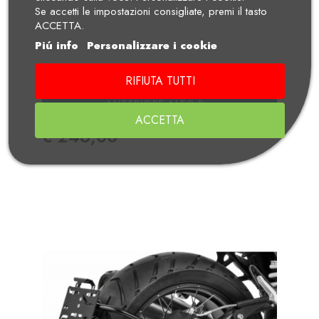
Se accetti le impostazioni consigliate, premi il tasto
ACCETTA.
Piú info
Personalizzare i cookie
RIFIUTA TUTTI
WUNDERLICH PARAFANGO CLASSIC
ANTERIORE ALTO R...
ACCETTA
Prezzo
€ 246,00