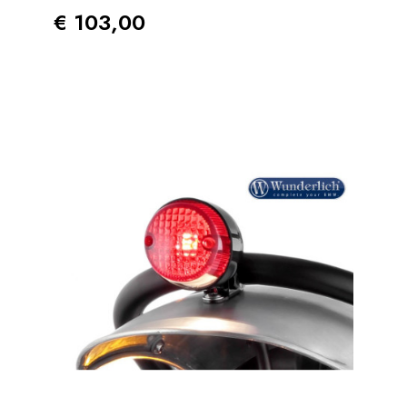
Prezzo
€ 103,00