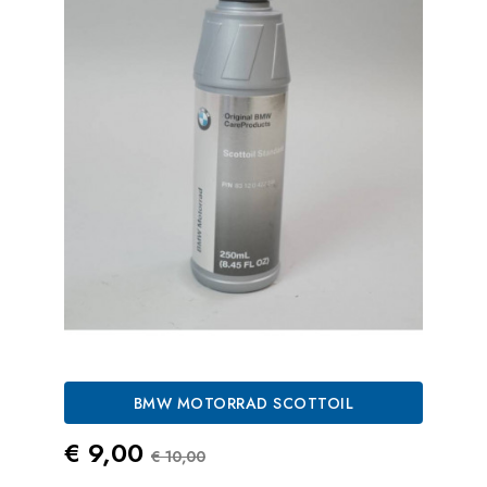
BMW MOTORRAD SCOTTOIL
Prezzo
Prezzo Standard
€ 9,00
€ 10,00