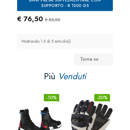
SUPPORTO - R 1300 GS
Prezzo
Prezzo Standard
€ 76,50
€ 85,00
Mostrando 1-5 di 5 articolo(i)
Torna su

Più
Venduti
-10%
-30%