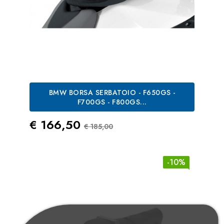
BMW BORSA SERBATOIO - F650GS -
F700GS - F800GS...
Prezzo
Prezzo Standard
€ 166,50
€ 185,00
-10%