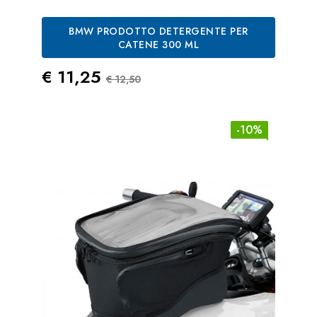
BMW PRODOTTO DETERGENTE PER
CATENE 300 ML
Prezzo
Prezzo Standard
€ 11,25
€ 12,50
-10%