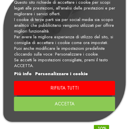
Questo sito richiede di accettare i cookie per scopi
legati alle prestazioni, all'analisi delle prestazioni e per
migliorare i servizi offerti.
I cookie di terze parti sia per social media sia scopo
analitico che pubblicitario vengono utilizzati per offrire
migliori funzionalità.
Per avere la migliore esperienza di utilizzo del sito, si
consiglia di accettare i cookie come ora impostati.
Puoi anche modificare le impostazioni predefinite
cliccando sulla voce: Personalizzare i cookie.
Se accetti le impostazioni consigliate, premi il tasto
ACCETTA.
Piú info
Personalizzare i cookie
RIFIUTA TUTTI
BMW PRESA SUPPLEMENTARE
ACCETTA
Prezzo
Prezzo Standard
€ 40,50
€ 45,00
-10%