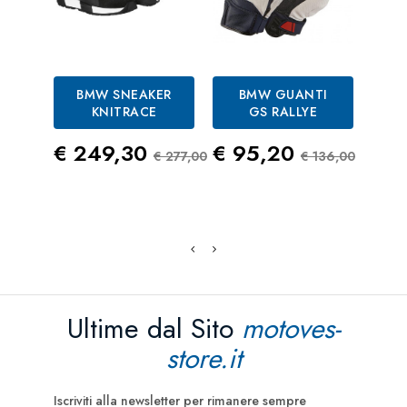
BMW SNEAKER
BMW GUANTI
KNITRACE
GS RALLYE
CA
P
Prezzo
Prezzo Standard
Prezzo
Prezzo St
€ 249,30
€ 95,20
€ 277,00
€ 136,00
Pre
€ 1
Ultime dal Sito
motoves-
store.it
Iscriviti alla newsletter per rimanere sempre