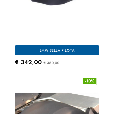
BMW SELLA PILOTA
Prezzo
Prezzo Standard
€ 342,00
€ 380,00
-10%