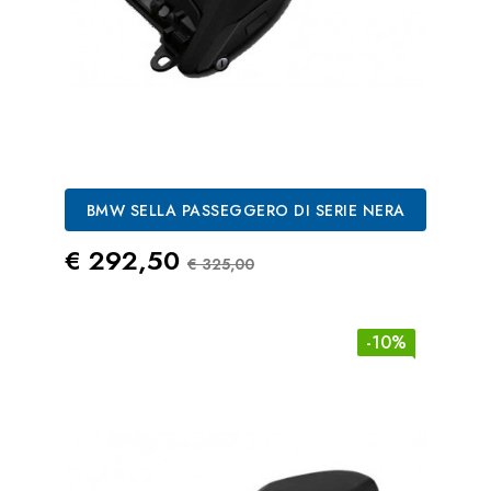
BMW SELLA PASSEGGERO DI SERIE NERA
Prezzo
Prezzo Standard
€ 292,50
€ 325,00
-10%