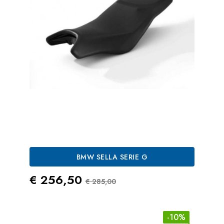
BMW SELLA SERIE G
Prezzo
Prezzo Standard
€ 256,50
€ 285,00
-10%