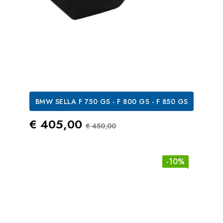
BMW SELLA F 750 GS - F 800 GS - F 850 GS
Prezzo
Prezzo Standard
€ 405,00
€ 450,00
-10%