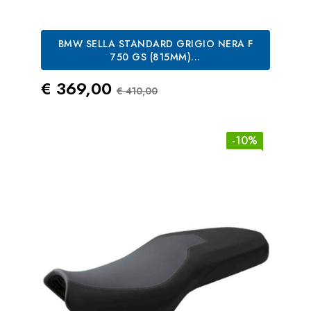
BMW SELLA STANDARD GRIGIO NERA F
750 GS (815MM)...
Prezzo
Prezzo Standard
€ 369,00
€ 410,00
-10%