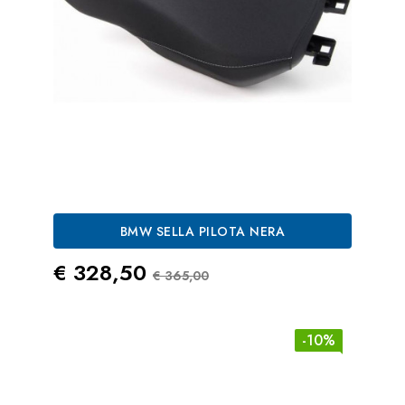
BMW SELLA PILOTA NERA
Prezzo
Prezzo Standard
€ 328,50
€ 365,00
-10%