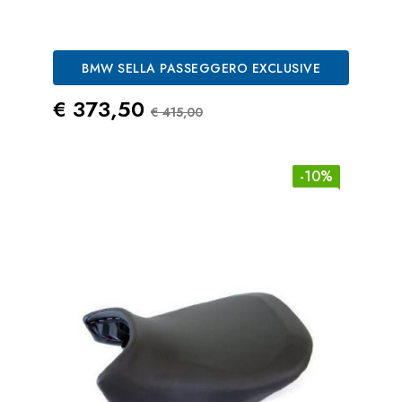
BMW SELLA PASSEGGERO EXCLUSIVE
Prezzo
Prezzo Standard
€ 373,50
€ 415,00
-10%