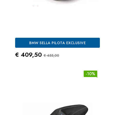
BMW SELLA PILOTA EXCLUSIVE
Prezzo
Prezzo Standard
€ 409,50
€ 455,00
-10%