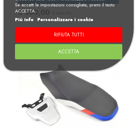
Se accetti le impostazioni consigliate, premi il tasto
Prezzo
Prezzo Standard
€ 360,00
ACCETTA.
€ 400,00
Piú info
Personalizzare i cookie
RIFIUTA TUTTI
-10%
ACCETTA