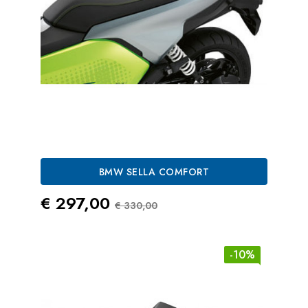
BMW SELLA COMFORT
Prezzo
Prezzo Standard
€ 297,00
€ 330,00
-10%