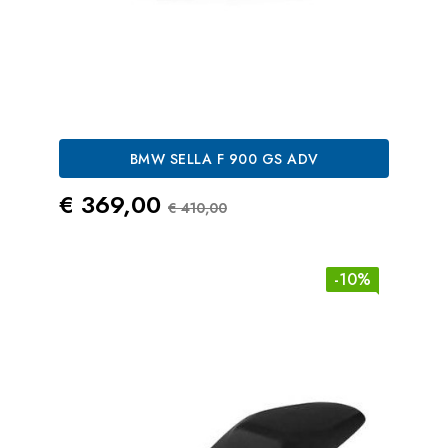
BMW SELLA F 900 GS ADV
Prezzo
Prezzo Standard
€ 369,00
€ 410,00
-10%