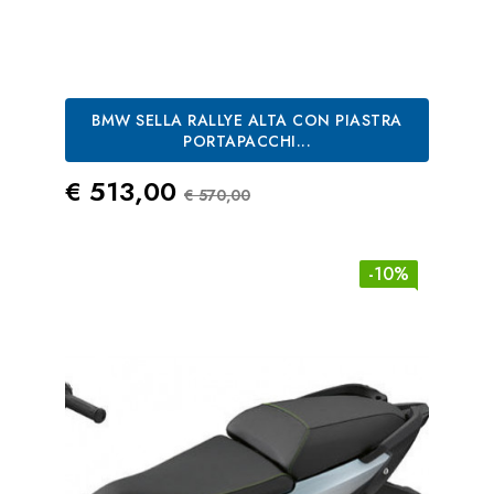
BMW SELLA RALLYE ALTA CON PIASTRA
PORTAPACCHI...
Prezzo
Prezzo Standard
€ 513,00
€ 570,00
-10%