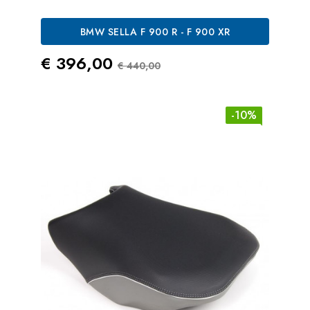
BMW SELLA F 900 R - F 900 XR
Prezzo
Prezzo Standard
€ 396,00
€ 440,00
-10%