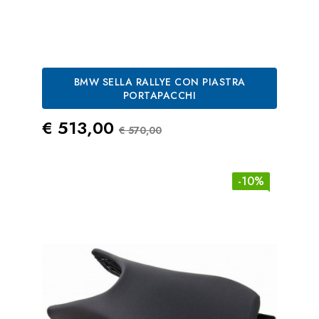
BMW SELLA RALLYE CON PIASTRA
PORTAPACCHI
Prezzo
Prezzo Standard
€ 513,00
€ 570,00
-10%