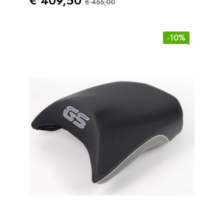
€ 409,50
€ 455,00
-10%