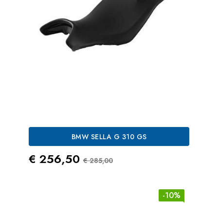
BMW SELLA G 310 GS
Prezzo
Prezzo Standard
€ 256,50
€ 285,00
-10%