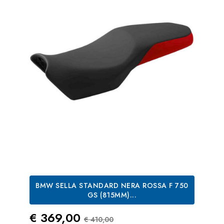
BMW SELLA STANDARD NERA ROSSA F 750
GS (815MM)...
Prezzo
Prezzo Standard
€ 369,00
€ 410,00