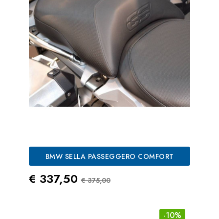
BMW SELLA PASSEGGERO COMFORT
Prezzo
Prezzo Standard
€ 337,50
€ 375,00
-10%