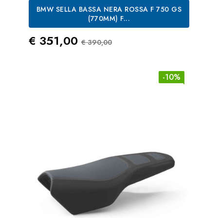
BMW SELLA BASSA NERA ROSSA F 750 GS
(770MM) F...
Prezzo
Prezzo Standard
€ 351,00
€ 390,00
-10%