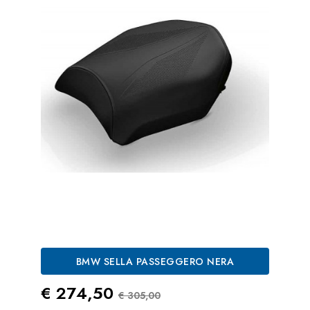
BMW SELLA PASSEGGERO NERA
Prezzo
Prezzo Standard
€ 274,50
€ 305,00