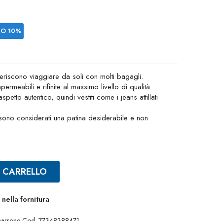
IO 10%
feriscono viaggiare da soli con molti bagagli.
ermeabili e rifinite al massimo livello di qualità.
petto autentico, quindi vestiti come i jeans attillati
i sono considerati una patina desiderabile e non
L CARRELLO
nella fornitura
 marrone Cod. 77348388471