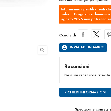
Informiamo i gentili clienti ch
sabato 15 agosto a domenica 2
agosto 2026 non potranno es
Condividi
account_circle
INVIA AD UN AMICO
search
Recensioni
Nessuna recensione ricevuta
RICHIEDI INFORMAZIONI
Spedizioni e consegn