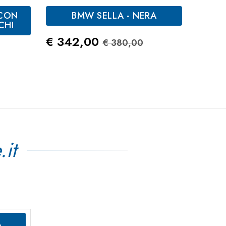
 CON
BMW SELLA - NERA
CHI
Prezzo
Prezzo Standard
Prez
€ 342,00
€ 42
€ 380,00
tandard
.it