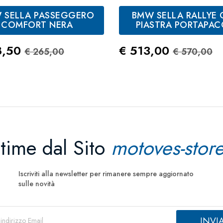
 SELLA PASSEGGERO
BMW SELLA RALLYE
COMFORT NERA
PIASTRA PORTAPAC
zo
Prezzo Standard
Prezzo
Prezzo S
8,50
€ 513,00
€ 265,00
€ 570,00
ltime dal Sito
motoves-store
Iscriviti alla newsletter per rimanere sempre aggiornato
sulle novità