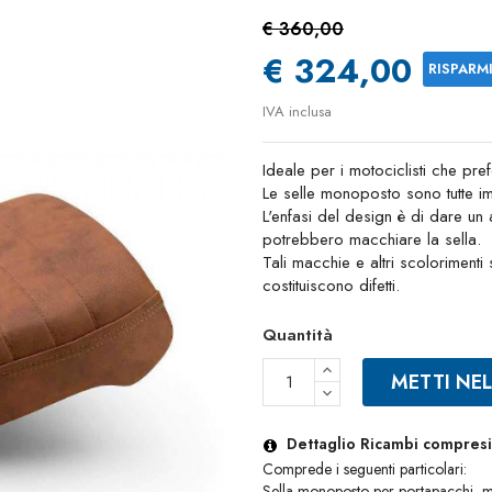
€ 360,00
€ 324,00
RISPARM
IVA inclusa
Ideale per i motociclisti che pre
Le selle monoposto sono tutte imp
L'enfasi del design è di dare un as
potrebbero macchiare la sella.
Tali macchie e altri scoloriment
costituiscono difetti.
Quantità
METTI NE
Dettaglio Ricambi compresi 
Comprede i seguenti particolari:
Sella monoposto per portapacchi,