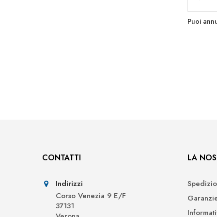
Puoi annu
CONTATTI
LA NOS
Indirizzi
Spedizio
Corso Venezia 9 E/F
Garanzi
37131
Informat
Verona