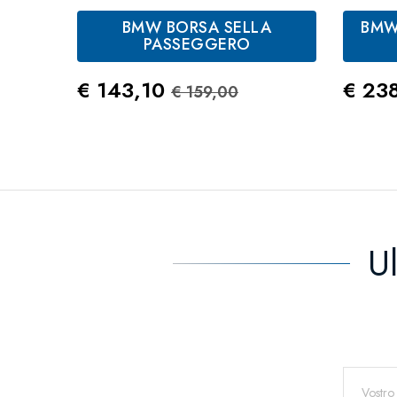
BMW BORSA SELLA
BMW
PASSEGGERO
Prezzo
Prezzo Standard
Prez
€ 143,10
€ 23
€ 159,00
U