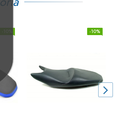
oria
-10%
-10%