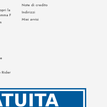
Note di credito
opri la
Indirizzi
Gamma F
Miei avvisi
n
de
 Rider