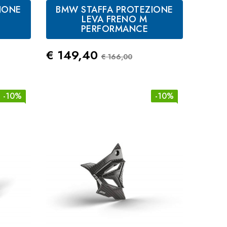
IONE
BMW STAFFA PROTEZIONE
M
LEVA FRENO M
PERFORMANCE
tandard
Prezzo
Prezzo Standard
€ 149,40
€ 166,00
-10%
-10%