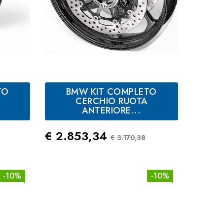
TO
BMW KIT COMPLETO
CERCHIO RUOTA
ANTERIORE...
 Standard
Prezzo
Prezzo Standard
€ 2.853,34
€ 3.170,38
-10%
-10%