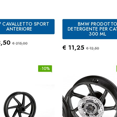
 CAVALLETTO SPORT
BMW PRODOTT
ANTERIORE
DETERGENTE PER CA
300 ML
zo
Prezzo Standard
3,50
€ 215,00
Prezzo
Prezzo St
€ 11,25
€ 12,50
-10%