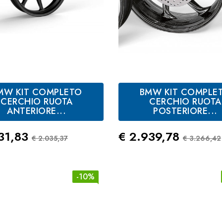
MW KIT COMPLETO
BMW KIT COMPLE
CERCHIO RUOTA
CERCHIO RUOTA
ANTERIORE...
POSTERIORE...
zo
Prezzo Standard
Prezzo
Prezzo
31,83
€ 2.939,78
€ 2.035,37
€ 3.266,42
-10%