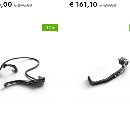
zo
Prezzo Standard
Prezzo
Prezzo S
6,00
€ 161,10
€ 240,00
€ 179,00
-10%