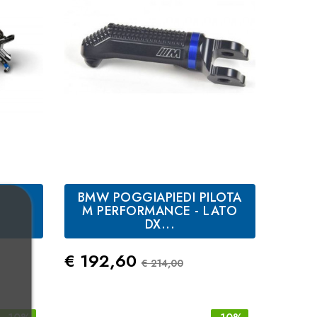
E
BMW POGGIAPIEDI PILOTA
M PERFORMANCE - LATO
DX...
Standard
Prezzo
Prezzo Standard
€ 192,60
€ 214,00