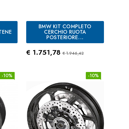
O
BMW KIT COMPLETO
TENE
CERCHIO RUOTA
POSTERIORE...
andard
Prezzo
Prezzo Standard
€ 1.751,78
€ 1.946,42
-10%
-10%