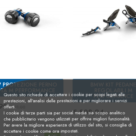
 PROTEZIONE PERNO
BMW KIT PEDAN
TA M PERFORMANCE
REGOLABILI M
Questo sito richiede di accettare i cookie per scopi legati alle
PERFORMANCE
prestazioni, all'analisi delle prestazioni e per migliorare i servizi
zo
Prezzo Standard
,90
offerti.
€ 91,00
Prezzo
Prezzo 
€ 808,24
I cookie di terze parti sia per social media sia scopo analitico
€ 898,04
che pubblicitario vengono utilizzati per offrire migliori funzionalità.
Per avere la migliore esperienza di utilizzo del sito, si consiglia di
accettare i cookie come ora impostati.