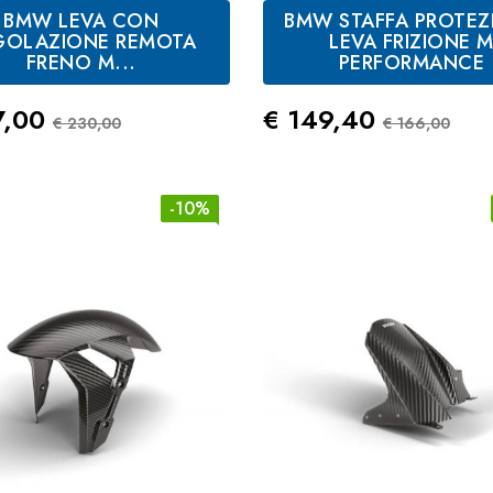
BMW LEVA CON
BMW STAFFA PROTEZ
GOLAZIONE REMOTA
LEVA FRIZIONE 
FRENO M...
PERFORMANCE
zo
Prezzo Standard
Prezzo
Prezzo S
7,00
€ 149,40
€ 230,00
€ 166,00
-10%