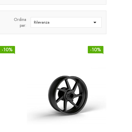
Ordina

Rilevanza
per:
-10%
-10%