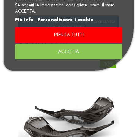
Se accetti le impostazioni consigliate, premi il tasto
ACCETTA.
Piú info
Personalizzare i cookie
BMW COPERTURA PIGNONE IN CARBONIO
M PERFORMANCE...
RIFIUTA TUTTI
Prezzo
Prezzo Standard
€ 341,19
€ 379,10
ACCETTA
-10%