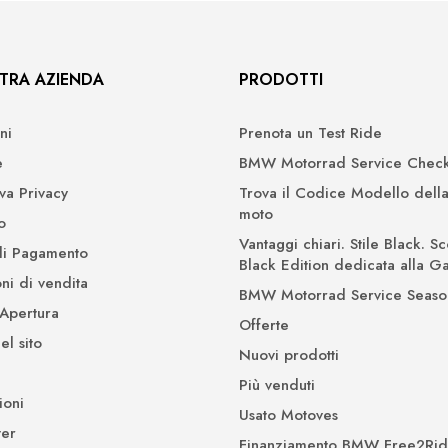
TRA AZIENDA
PRODOTTI
ni
Prenota un Test Ride
e
BMW Motorrad Service Check
iva Privacy
Trova il Codice Modello della
moto
o
Vantaggi chiari. Stile Black. Sc
di Pagamento
Black Edition dedicata alla 
ni di vendita
BMW Motorrad Service Seaso
 Apertura
Offerte
l sito
Nuovi prodotti
Più venduti
ioni
Usato Motoves
er
Finanziamento BMW Free2Ri