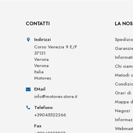
CONTATTI
LA NOS
Indirizzi
Spedizio
Corso Venezia 9 E/F
Garanzi
37131
Informat
Verona
Verona
Chi siam
Italia
Metodi 
Motoves
Condizio
EMail
Orari di
info@motoves-store.it
Mappa de
Telefono
Negozi
+39045522266
Informaz
Fax
Webmast