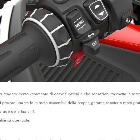
rendersi conto veramente di come funzioni e che sensazioni trasmetta la moto c
di provare una tra le le moto disponibili della propria gamma scooter e moto gra
rade della tua città.
ità su due ruote!