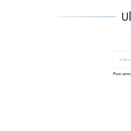
U
Puoi annu