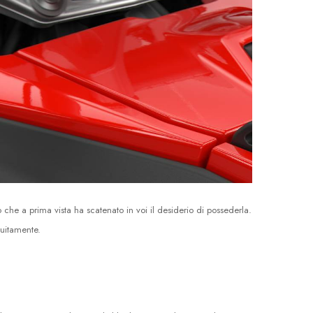
he a prima vista ha scatenato in voi il desiderio di possederla.
tuitamente.