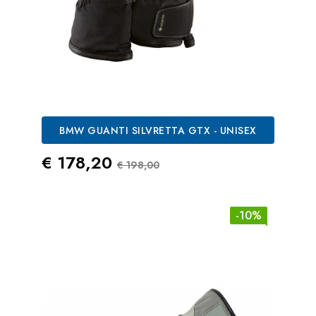
BMW GUANTI SILVRETTA GTX - UNISEX
Prezzo
Prezzo Standard
€ 178,20
€ 198,00
-10%