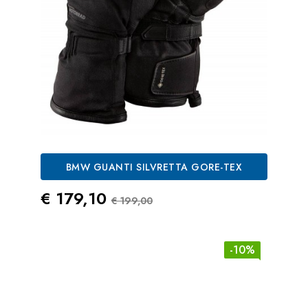
BMW GUANTI SILVRETTA GORE-TEX
Prezzo
Prezzo Standard
€ 179,10
€ 199,00
-10%