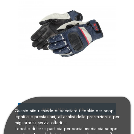
BMW GUANTI GS RALLYE
Questo sito richiede di accettare i cookie per scopi
legati alle prestazioni, all'analisi delle prestazioni e per
Prezzo
Prezzo Standard
€ 128,70
migliorare i servizi offerti.
€ 143,00
I cookie di terze parti sia per social media sia scopo