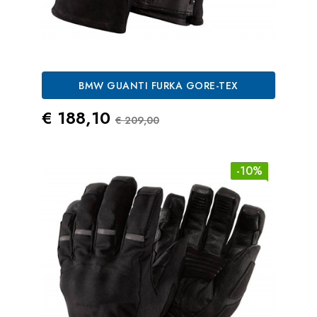
BMW GUANTI FURKA GORE-TEX
Prezzo
Prezzo Standard
€ 188,10
€ 209,00
-10%