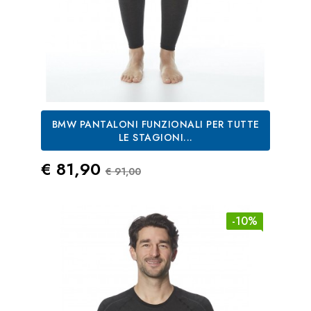
BMW PANTALONI FUNZIONALI PER TUTTE
LE STAGIONI...
Prezzo
Prezzo Standard
€ 81,90
€ 91,00
-10%