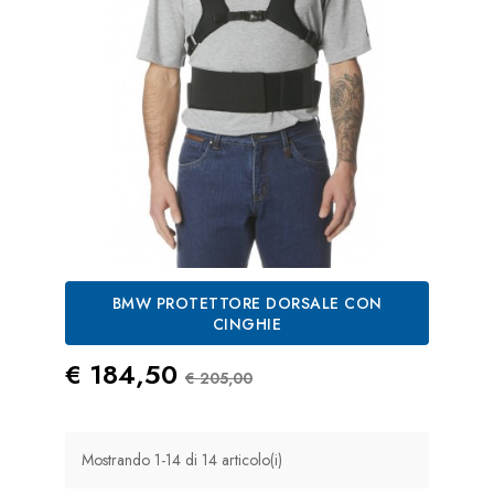
BMW PROTETTORE DORSALE CON
CINGHIE
Prezzo
Prezzo Standard
€ 184,50
€ 205,00
Mostrando 1-14 di 14 articolo(i)