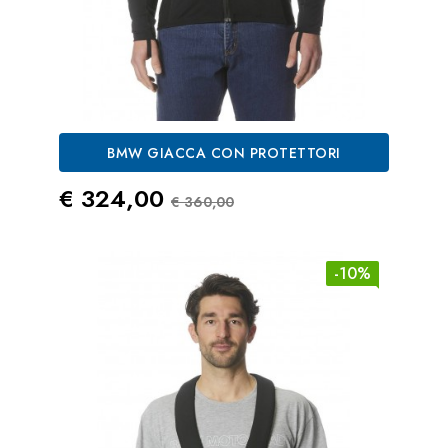
BMW GIACCA CON PROTETTORI
Prezzo
Prezzo Standard
€ 324,00
€ 360,00
-10%