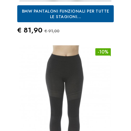
BMW PANTALONI FUNZIONALI PER TUTTE
LE STAGIONI...
Prezzo
Prezzo Standard
€ 81,90
€ 91,00
-10%