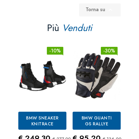
Torna su

Più
Venduti
-10%
-30%
BMW SNEAKER
BMW GUANTI
KNITRACE
GS RALLYE
CA
P
Prezzo
Prezzo Standard
Prezzo
Prezzo St
€ 249,30
€ 95,20
€ 277,00
€ 136,00