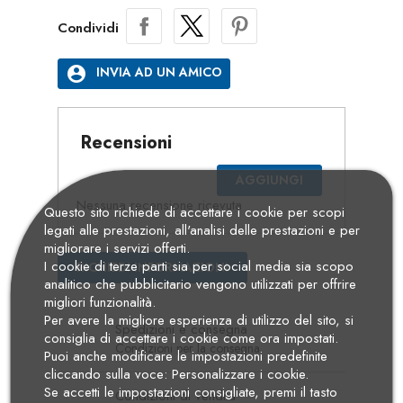
Condividi
account_circle
INVIA AD UN AMICO
Recensioni
AGGIUNGI
Nessuna recensione ricevuta
Questo sito richiede di accettare i cookie per scopi
legati alle prestazioni, all'analisi delle prestazioni e per
migliorare i servizi offerti.
I cookie di terze parti sia per social media sia scopo
RICHIEDI INFORMAZIONI
analitico che pubblicitario vengono utilizzati per offrire
migliori funzionalità.
Per avere la migliore esperienza di utilizzo del sito, si
Spedizioni e consegna
consiglia di accettare i cookie come ora impostati.
Condizioni per la consegna
Puoi anche modificare le impostazioni predefinite
cliccando sulla voce: Personalizzare i cookie.
Se accetti le impostazioni consigliate, premi il tasto
Condizioni di vendita