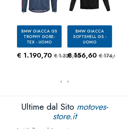
BMW GIACCA GS
BMW GIACCA
BM
TROPHY GORE-
SOFTSHELL GS -
R
TEX - UOMO
UOMO
Pre
€ 7
Prezzo
Prezzo Standard
Prezzo
Prezzo S
€ 1.190,70
€ 156,60
€ 1.323,00
€ 174,00
Ultime dal Sito
motoves-
store.it