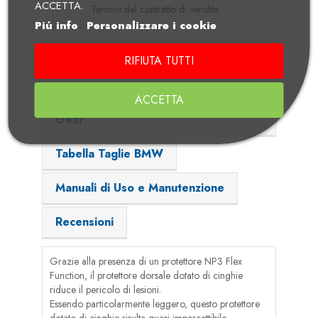
ACCETTA.
Termini del contratto di vendita
Piú info
Personalizzare i cookie
RIFIUTA TUTTI
Descrizione
Dettagli Prodotto
ACCETTA
Video BMW Motorrad - 2026 Riders
Gear
Tabella Taglie BMW
Manuali di Uso e Manutenzione
Recensioni
Grazie alla presenza di un protettore NP3 Flex
Function, il protettore dorsale dotato di cinghie
riduce il pericolo di lesioni.
Essendo particolarmente leggero, questo protettore
dotato di cinghie risulta quasi impercettibile.