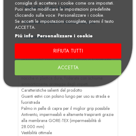
consiglia di accettare i cookie come ora impostati.
Tabella Taglie BMW
Puoi anche modificare le impostazioni predefinite
cliccando sulla voce: Personalizzare i cookie.
Se accetti le impostazioni consigliate, premi il tasto
Manuali di Uso e Manutenzione
ACCETTA.
Piú info
Personalizzare i cookie
Recensioni
RIFIUTA TUTTI
I guanti GS Rallye GORE-TEX antivento e
impermeabili sono predestinati all'uso in fuoristrada.
Il palmo in pelle di capra garantisce il migliore grip
ACCETTA
possibile. Una grande protezione rigida per le
nocche in plastica dura, foderata con schiuma
ammortizzante, protegge dagli impatti.
Caratteristiche salienti del prodotto
Guanti estivi con polsino lungo per uso su strada e
fuoristrada
Palmo in pelle di capra per il miglior grip possibile
Antivento, impermeabili e altamente traspiranti grazie
alla membrana GORE-TEX (impermeabilità di
28.000 mm)
Vestibilità ottimale