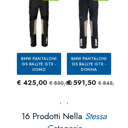
BMW PANTALONI
BMW PANTALONI
B
GS RALLYE GTX -
GS RALLYE GTX -
GS
UOMO
DONNA
Prezzo
Prezzo Standard
Prezzo
Prezzo S
Pre
€ 425,00
€ 591,50
€ 7
€ 850,00
€ 845,00
16 Prodotti Nella
Stessa