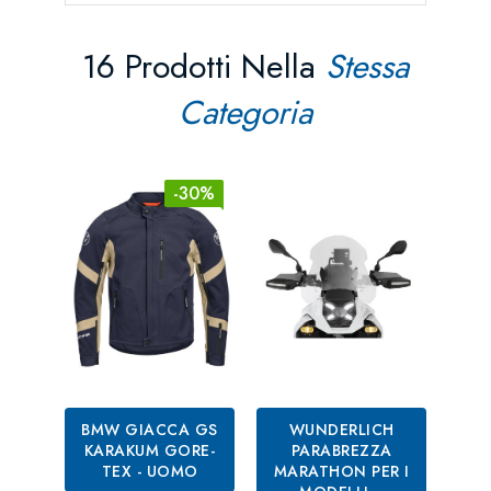
16 Prodotti Nella
Stessa
Categoria
-30%
BMW GIACCA GS
WUNDERLICH
WU
KARAKUM GORE-
PARABREZZA
AB
TEX - UOMO
MARATHON PER I
PE