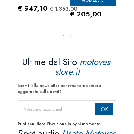
MODELLI...
Prezzo
Prezzo Standard
€ 947,10
€ 1.353,00
Prezzo
Pre
€ 205,00
€ 2
Ultime dal Sito
motoves-
store.it
Iscriviti alla newsletter per rimanere sempre
aggiornato sulle novità
Puoi annullare l'iscrizione in ogni momento.
Spot audio
Usato Motoves