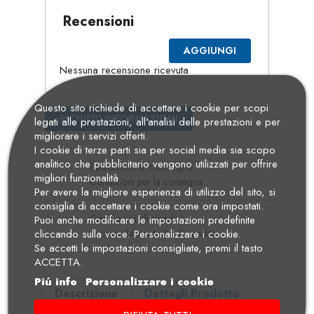
Recensioni
AGGIUNGI
Nessuna recensione ricevuta
Questo sito richiede di accettare i cookie per scopi
RICHIEDI INFORMAZIONI
legati alle prestazioni, all'analisi delle prestazioni e per
migliorare i servizi offerti.
I cookie di terze parti sia per social media sia scopo
analitico che pubblicitario vengono utilizzati per offrire
Spedizioni e consegna
migliori funzionalità.
Condizioni per la consegna
Per avere la migliore esperienza di utilizzo del sito, si
consiglia di accettare i cookie come ora impostati.
Condizioni di vendita
Puoi anche modificare le impostazioni predefinite
Termini del contratto di vendita
cliccando sulla voce: Personalizzare i cookie.
Se accetti le impostazioni consigliate, premi il tasto
ACCETTA.
Piú info
Personalizzare i cookie
Descrizione
Dettagli Prodotto