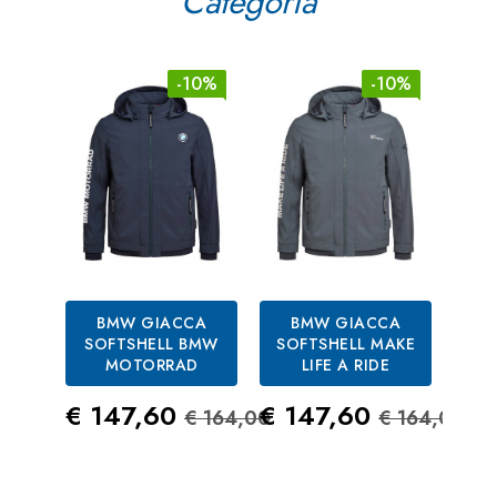
Categoria
-10%
-10%
BMW GIACCA
BMW GIACCA
B
SOFTSHELL BMW
SOFTSHELL MAKE
RE
MOTORRAD
LIFE A RIDE
T
Prezzo
Prezzo Standard
Prezzo
Prezzo S
Pre
€ 147,60
€ 147,60
€ 6
€ 164,00
€ 164,00