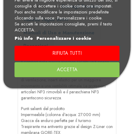
consiglia di accettare i cookie come ora impostati.
Descrizione
Dettagli Prodotto
Puoi anche modificare le impostazioni predefinite
cliccando sulla voce: Personalizzare i cookie.
Tabella Taglie BMW
Se accetti le impostazioni consigliate, premi il tasto
ACCETTA.
Manuali di Uso e Manutenzione
Piú info
Personalizzare i cookie
Recensioni
RIFIUTA TUTTI
Il comfort della giacca Reschen GORE-TEX ripaga
soprattutto nei lunghi tour. La giacca Enduro
ACCETTA
impermeabile e traspirante convince con un sistema
di ventilazione, inserti elastici per un maggiore
movimento e una vestibilità ottimale. Le protezioni
articolari NP3 rimovibili e il paraschiena NP3
garantiscono sicurezza.
Punti salienti del prodotto
Impermeabile (colonna d'acqua: 27.000 mm)
Giacca da enduro perfetta per il turismo
Traspirante ma antivento grazie al design Z-Liner con
membrana GORE-TEX