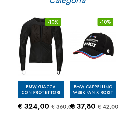
-10%
-10%
BMW GIACCA
BMW CAPPELLINO
B
CON PROTETTORI
WSBK FAN X ROKIT
MAK
N
Prezzo
Prezzo Standard
Prezzo
Prezzo St
€ 324,00
€ 37,80
€ 360,00
€ 42,00
Pre
€ 3