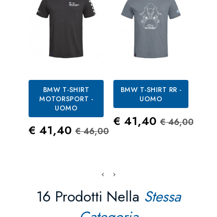
BMW T-SHIRT
BMW T-SHIRT RR -
BM
MOTORSPORT -
UOMO
UOMO
M
Prezzo
Prezzo St
€ 41,40
€ 46,00
Prezzo
Prezzo Standard
€ 41,40
€ 46,00
Pre
€ 4
16 Prodotti Nella
Stessa
Categoria