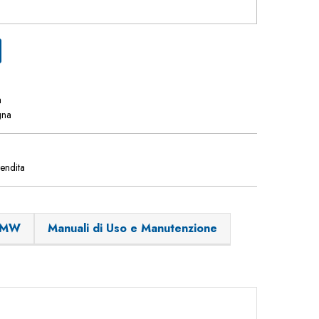
a
gna
vendita
 BMW
Manuali di Uso e Manutenzione