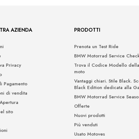
TRA AZIENDA
PRODOTTI
ni
Prenota un Test Ride
e
BMW Motorrad Service Check
iva Privacy
Trova il Codice Modello della
moto
o
Vantaggi chiari. Stile Black. Sc
di Pagamento
Black Edition dedicata alla 
ni di vendita
BMW Motorrad Service Seaso
 Apertura
Offerte
l sito
Nuovi prodotti
Più venduti
ioni
Usato Motoves