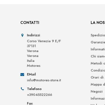
CONTATTI
LA NOS
Indirizzi
Spedizio
Corso Venezia 9 E/F
Garanzi
37131
Informat
Verona
Verona
Chi siam
Italia
Metodi 
Motoves
Condizio
EMail
Orari di
info@motoves-store.it
Mappa de
Telefono
Negozi
+39045522266
Informaz
Fax