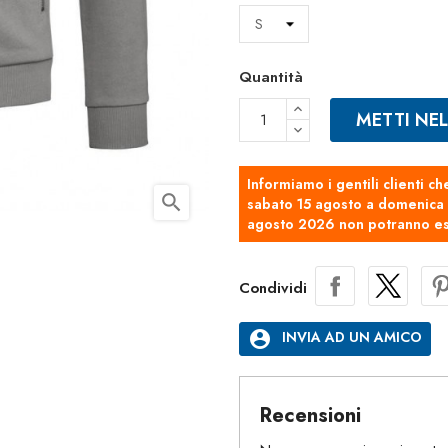
Quantità
METTI NE
Informiamo i gentili clienti ch
search
sabato 15 agosto a domenica 2
agosto 2026 non potranno es
Condividi
account_circle
INVIA AD UN AMICO
Recensioni