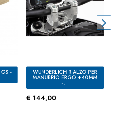
 GS -
WUNDERLICH RIALZO PER
BMW
MANUBRIO ERGO +40MM
BMW
-...
andard
Prez
€ 17
Prezzo
€ 144,00