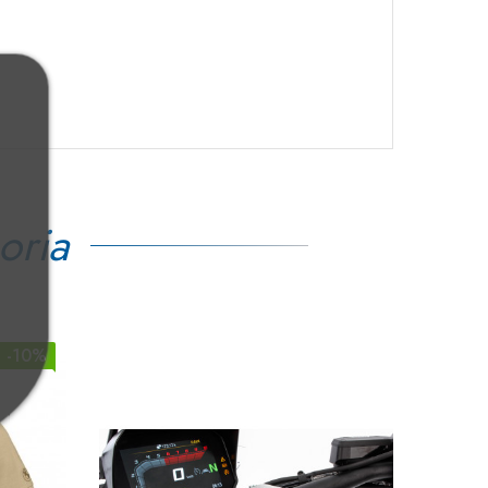
oria
-10%