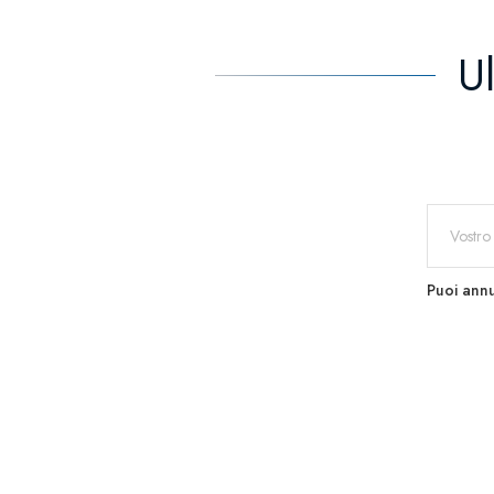
U
Puoi annu