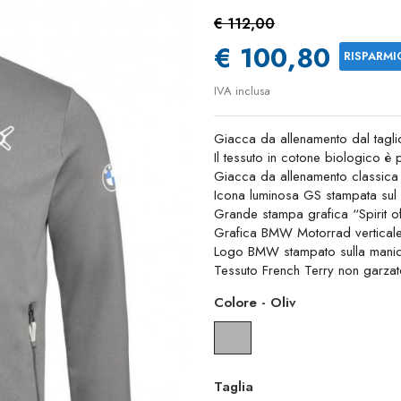
€ 112,00
€ 100,80
RISPARMI
IVA inclusa
Giacca da allenamento dal taglio
Il tessuto in cotone biologico è
Giacca da allenamento classica c
Icona luminosa GS stampata sul 
Grande stampa grafica “Spirit o
Grafica BMW Motorrad verticale
Logo BMW stampato sulla manica
Tessuto French Terry non garz
Colore
-
Oliv
Oliv
Taglia