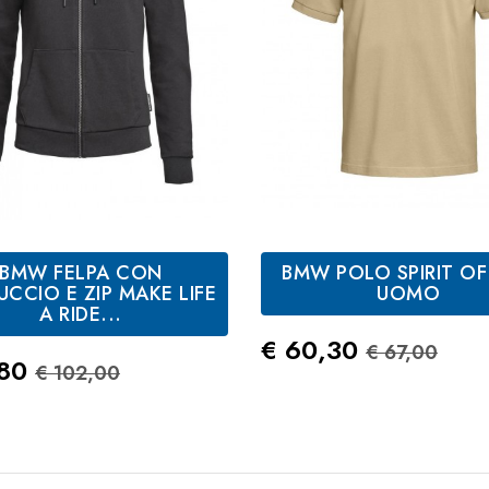
BMW FELPA CON
BMW POLO SPIRIT OF
Nero
Sabbia
CCIO E ZIP MAKE LIFE
UOMO
A RIDE...
Prezzo
Prezzo St
€ 60,30
€ 67,00
zo
Prezzo Standard
,80
€ 102,00