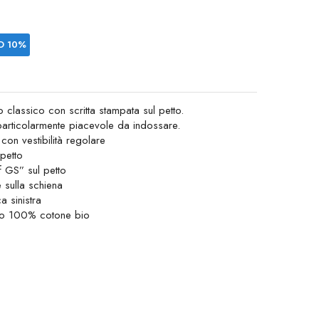
O 10%
 classico con scritta stampata sul petto.
 particolarmente piacevole da indossare.
on vestibilità regolare
petto
f GS” sul petto
 sulla schiena
 sinistra
ato 100% cotone bio