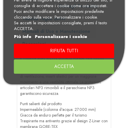
consiglia di accettare i cookie come ora impostati.
Descrizione
Dettagli Prodotto
Puoi anche modificare le impostazioni predefinite
cliccando sulla voce: Personalizzare i cookie.
Tabella Taglie BMW
Se accetti le impostazioni consigliate, premi il tasto
ACCETTA.
Manuali di Uso e Manutenzione
Piú info
Personalizzare i cookie
Recensioni
RIFIUTA TUTTI
Il comfort della giacca Reschen GORE-TEX ripaga
soprattutto nei lunghi tour. La giacca Enduro
ACCETTA
impermeabile e traspirante convince con un sistema
di ventilazione, inserti elastici per un maggiore
movimento e una vestibilità ottimale. Le protezioni
articolari NP3 rimovibili e il paraschiena NP3
garantiscono sicurezza.
Punti salienti del prodotto
Impermeabile (colonna d'acqua: 27.000 mm)
Giacca da enduro perfetta per il turismo
Traspirante ma antivento grazie al design Z-Liner con
membrana GORE-TEX