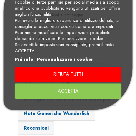
I cookie di terze parti sia per social media sia scopo
analitico che pubblicitario vengono utilizzati per offrire
migliori funzionalità.
Spedizioni e consegna
Per avere la migliore esperienza di utilizzo del sito, si
Condizioni per la consegna
consiglia di accettare i cookie come ora impostati.
Puoi anche modificare le impostazioni predefinite
Condizioni di vendita
cliccando sulla voce: Personalizzare i cookie.
Termini del contratto di vendita
Se accetti le impostazioni consigliate, premi il tasto
ACCETTA.
Piú info
Personalizzare i cookie
Descrizione
Dettagli Prodotto
RIFIUTA TUTTI
Adatto per i modelli
ACCETTA
Dettaglio ed Istruzioni in formato pdf
Note Generiche Wunderlich
Recensioni