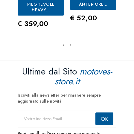
PIEGHEVOLE
ANTERIORE...
HEAVY...
Prezzo
Pre
€ 52,00
€ 5
Prezzo
€ 359,00
Ultime dal Sito
motoves-
store.it
Iscriviti alla newsletter per rimanere sempre
aggiornato sulle novità
Puoi annullare l'iscrizione in ogni momento.