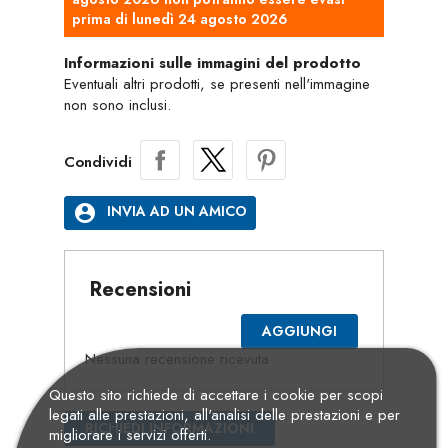
prima di lunedì 24 agosto 2026
Informazioni sulle immagini del prodotto
Eventuali altri prodotti, se presenti nell'immagine
non sono inclusi.
Condividi
account_circle
INVIA AD UN AMICO
Recensioni
AGGIUNGI
Nessuna recensione ricevuta
Questo sito richiede di accettare i cookie per scopi
legati alle prestazioni, all'analisi delle prestazioni e per
RICHIEDI INFORMAZIONI
migliorare i servizi offerti.