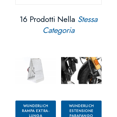
16 Prodotti Nella
Stessa
Categoria
WUNDERLICH
WUNDERLICH
WUN
RAMPA EXTRA-
ESTENSIONE
P
LUNGA
PARAFANGO
CON