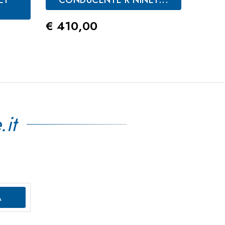
Prezzo
Prez
€ 410,00
€ 31
.it