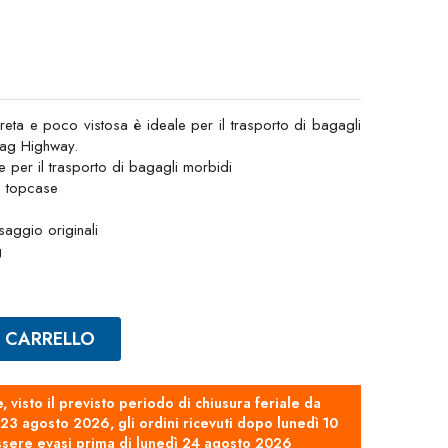
reta e poco vistosa è ideale per il trasporto di bagagli
Bag Highway.
e per il trasporto di bagagli morbidi
n topcase
ssaggio originali
g
L CARRELLO
e, visto il previsto periodo di chiusura feriale da
3 agosto 2026, gli ordini ricevuti dopo lunedì 10
sere evasi prima di lunedì 24 agosto 2026