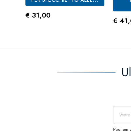
Prezzo
€ 31,00
Prez
€ 41
U
Puoi annu