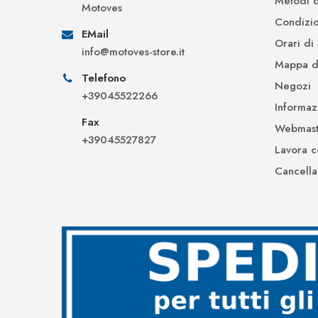
Metodi 
Motoves
Condizio
EMail
Orari di
info@motoves-store.it
Mappa de
Telefono
Negozi
+39045522266
Informaz
Fax
Webmast
+39045527827
Lavora c
Cancella