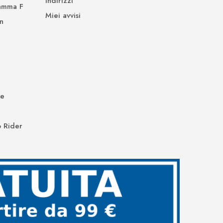
Indirizzi
Gamma F
Miei avvisi
n
de
 Rider