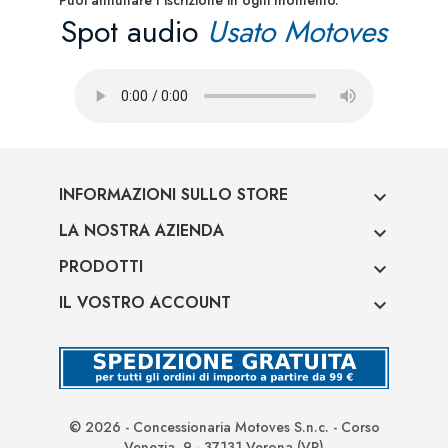
Puoi annullare l'iscrizione in ogni momento.
Spot audio
Usato Motoves
INFORMAZIONI SULLO STORE

LA NOSTRA AZIENDA

PRODOTTI

IL VOSTRO ACCOUNT

© 2026 - Concessionaria Motoves S.n.c. - Corso
Venezia, 9 - 37131 Verona (VR)