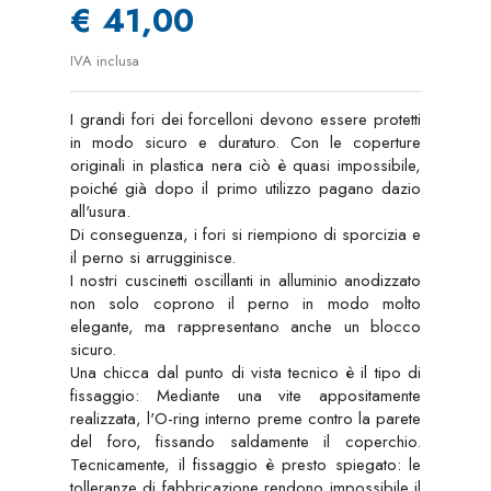
€ 41,00
IVA inclusa
I grandi fori dei forcelloni devono essere protetti
in modo sicuro e duraturo. Con le coperture
originali in plastica nera ciò è quasi impossibile,
poiché già dopo il primo utilizzo pagano dazio
all'usura.
Di conseguenza, i fori si riempiono di sporcizia e
il perno si arrugginisce.
I nostri cuscinetti oscillanti in alluminio anodizzato
non solo coprono il perno in modo molto
elegante, ma rappresentano anche un blocco
sicuro.
Una chicca dal punto di vista tecnico è il tipo di
fissaggio: Mediante una vite appositamente
realizzata, l'O-ring interno preme contro la parete
del foro, fissando saldamente il coperchio.
Tecnicamente, il fissaggio è presto spiegato: le
tolleranze di fabbricazione rendono impossibile il