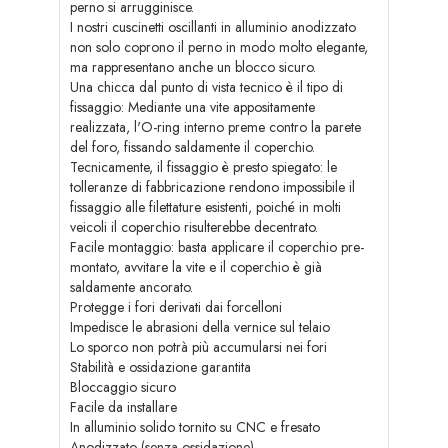
perno si arrugginisce.
I nostri cuscinetti oscillanti in alluminio anodizzato
non solo coprono il perno in modo molto elegante,
ma rappresentano anche un blocco sicuro.
Una chicca dal punto di vista tecnico è il tipo di
fissaggio: Mediante una vite appositamente
realizzata, l'O-ring interno preme contro la parete
del foro, fissando saldamente il coperchio.
Tecnicamente, il fissaggio è presto spiegato: le
tolleranze di fabbricazione rendono impossibile il
fissaggio alle filettature esistenti, poiché in molti
veicoli il coperchio risulterebbe decentrato.
Facile montaggio: basta applicare il coperchio pre-
montato, avvitare la vite e il coperchio è già
saldamente ancorato.
Protegge i fori derivati dai forcelloni
Impedisce le abrasioni della vernice sul telaio
Lo sporco non potrà più accumularsi nei fori
Stabilità e ossidazione garantita
Bloccaggio sicuro
Facile da installare
In alluminio solido tornito su CNC e fresato
Anodizzato (senza ossidazione)