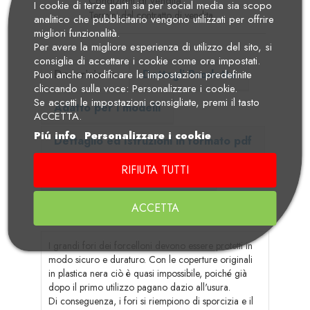
Condizioni di vendita
I cookie di terze parti sia per social media sia scopo
Termini del contratto di vendita
analitico che pubblicitario vengono utilizzati per offrire
migliori funzionalità.
Per avere la migliore esperienza di utilizzo del sito, si
consiglia di accettare i cookie come ora impostati.
Descrizione
Dettagli Prodotto
Puoi anche modificare le impostazioni predefinite
cliccando sulla voce: Personalizzare i cookie.
Se accetti le impostazioni consigliate, premi il tasto
Adatto per i modelli
ACCETTA.
Piú info
Personalizzare i cookie
Dettaglio ed Istruzioni in formato pdf
RIFIUTA TUTTI
Note Generiche Wunderlich
Recensioni
ACCETTA
I grandi fori dei forcelloni devono essere protetti in
modo sicuro e duraturo. Con le coperture originali
in plastica nera ciò è quasi impossibile, poiché già
dopo il primo utilizzo pagano dazio all'usura.
Di conseguenza, i fori si riempiono di sporcizia e il