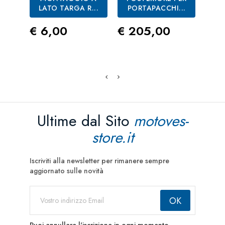
LATO TARGA R...
PORTAPACCHI...
SCA
Prezzo
Prezzo
Pre
€ 6,00
€ 205,00
€ 6
Ultime dal Sito
motoves-
store.it
Iscriviti alla newsletter per rimanere sempre
aggiornato sulle novità