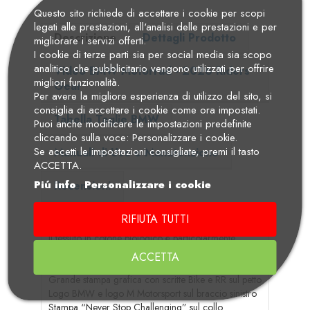
Questo sito richiede di accettare i cookie per scopi
legati alle prestazioni, all'analisi delle prestazioni e per
Descrizione
Dettagli Prodotto
migliorare i servizi offerti.
I cookie di terze parti sia per social media sia scopo
analitico che pubblicitario vengono utilizzati per offrire
Video BMW Motorrad - 2026 Riders
migliori funzionalità.
Gear
Per avere la migliore esperienza di utilizzo del sito, si
consiglia di accettare i cookie come ora impostati.
Tabella Taglie BMW
Puoi anche modificare le impostazioni predefinite
cliccando sulla voce: Personalizzare i cookie.
Se accetti le impostazioni consigliate, premi il tasto
Manuali di Uso e Manutenzione
ACCETTA.
Piú info
Personalizzare i cookie
Recensioni
RIFIUTA TUTTI
T-shirt sportiva con scritta stampata sul petto.
Il tessuto in cotone biologico è particolarmente
piacevole da indossare.
ACCETTA
T-shirt sportiva e aderente
Grande stampa grafica con scritte Bike e RR sul petto
Logo BMW e logo M Motorsport sul braccio sinistro
Stampa “Never Stop Challenging” sul collo