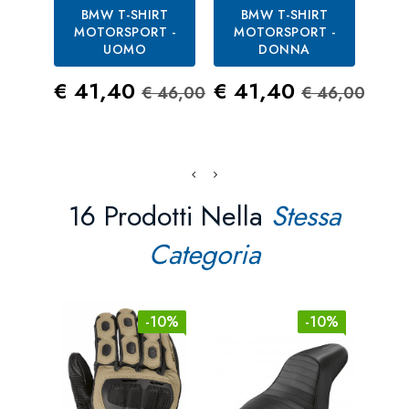
BMW T-SHIRT
BMW T-SHIRT
BMW
MOTORSPORT -
MOTORSPORT -
UOMO
DONNA
Pre
€ 4
Prezzo
Prezzo Standard
Prezzo
Prezzo St
€ 41,40
€ 41,40
€ 46,00
€ 46,00
16 Prodotti Nella
Stessa
Categoria
-10%
-10%