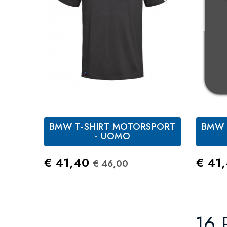
BMW T-SHIRT MOTORSPORT
BMW 
Bianco
Nero
- UOMO
Prezzo
Prezzo Standard
Prez
€ 41,40
€ 41
€ 46,00
16 