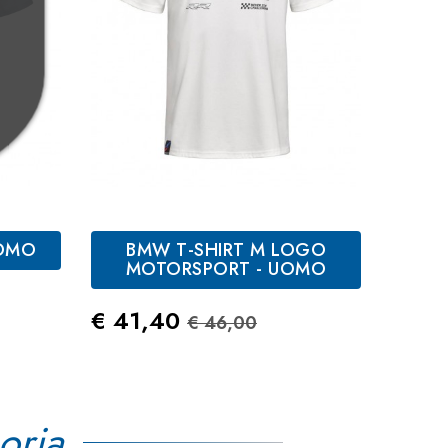
UOMO
BMW T-SHIRT M LOGO
Bianco
Nero
Grigio
Blu
MOTORSPORT - UOMO
Melange
Navy
andard
Prezzo
Prezzo Standard
€ 41,40
€ 46,00
oria