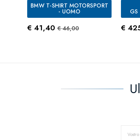
BMW T-SHIRT MOTORSPORT
Bianco
Nero
- UOMO
GS 
Prezzo
Prezzo Standard
Prez
€ 41,40
€ 42
€ 46,00
U