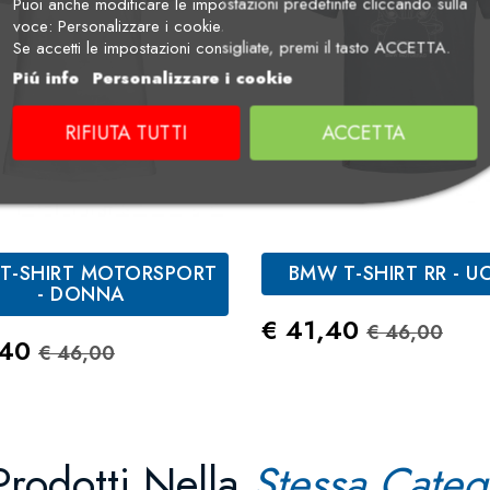
Puoi anche modificare le impostazioni predefinite cliccando sulla
voce: Personalizzare i cookie.
Se accetti le impostazioni consigliate, premi il tasto ACCETTA.
Piú info
Personalizzare i cookie
RIFIUTA TUTTI
ACCETTA
T-SHIRT MOTORSPORT
BMW T-SHIRT RR - 
Bianco
Grigio
- DONNA
Prezzo
Prezzo St
€ 41,40
€ 46,00
zo
Prezzo Standard
,40
€ 46,00
Prodotti Nella
Stessa Categ