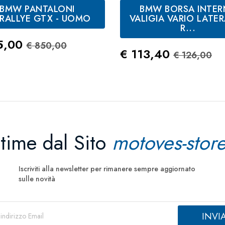
BMW PANTALONI
BMW BORSA INTER
Blu
RALLYE GTX - UOMO
VALIGIA VARIO LATER
Notte
R...
zo
Prezzo Standard
5,00
€ 850,00
Prezzo
Prezzo S
€ 113,40
€ 126,00
ltime dal Sito
motoves-store
Iscriviti alla newsletter per rimanere sempre aggiornato
sulle novità