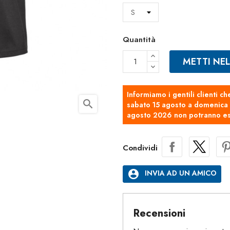
Quantità
METTI NE
Informiamo i gentili clienti ch
search
sabato 15 agosto a domenica 2
agosto 2026 non potranno es
Condividi
account_circle
INVIA AD UN AMICO
Recensioni