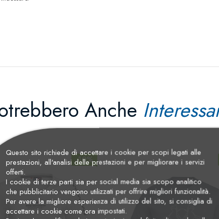
otrebbero Anche
Interessar
Questo sito richiede di accettare i cookie per scopi legati alle
-10%
prestazioni, all'analisi delle prestazioni e per migliorare i servizi
offerti.
I cookie di terze parti sia per social media sia scopo analitico
che pubblicitario vengono utilizzati per offrire migliori funzionalità.
Per avere la migliore esperienza di utilizzo del sito, si consiglia di
accettare i cookie come ora impostati.