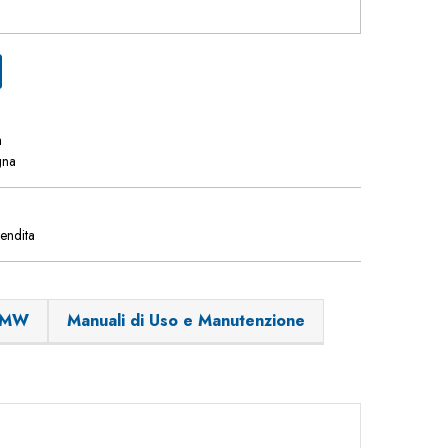
a
gna
vendita
 BMW
Manuali di Uso e Manutenzione