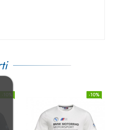
ti
-10%
-10%