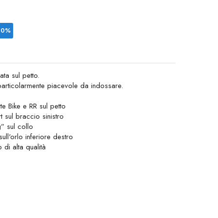
10%
ata sul petto.
 particolarmente piacevole da indossare.
e Bike e RR sul petto
ul braccio sinistro
” sul collo
ull'orlo inferiore destro
di alta qualità