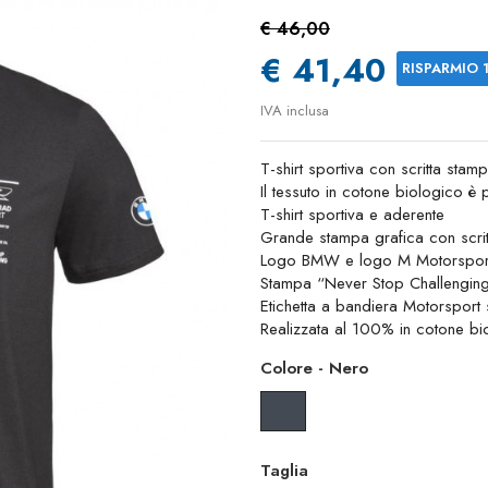
€ 46,00
€ 41,40
RISPARMIO 
IVA inclusa
T-shirt sportiva con scritta stamp
Il tessuto in cotone biologico è
T-shirt sportiva e aderente
Grande stampa grafica con scritt
Logo BMW e logo M Motorsport s
Stampa “Never Stop Challenging
Etichetta a bandiera Motorsport s
Realizzata al 100% in cotone bio 
Colore
-
Nero
Nero
Taglia