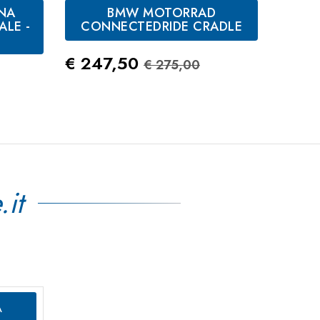
NA
BMW MOTORRAD
W
ALE -
CONNECTEDRIDE CRADLE
P
Prezzo
Prezzo Standard
€ 247,50
€ 275,00
tandard
Prez
€ 10
.it