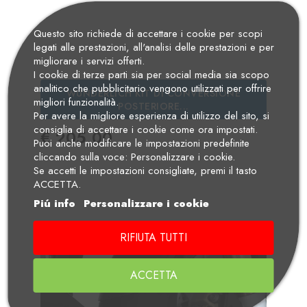
Questo sito richiede di accettare i cookie per scopi
legati alle prestazioni, all'analisi delle prestazioni e per
migliorare i servizi offerti.
I cookie di terze parti sia per social media sia scopo
analitico che pubblicitario vengono utilizzati per offrire
WUNDERLICH KIT DI CONVERSIONE
migliori funzionalità.
POSTERIORE...
Per avere la migliore esperienza di utilizzo del sito, si
consiglia di accettare i cookie come ora impostati.
Prezzo
€ 205,00
Puoi anche modificare le impostazioni predefinite
cliccando sulla voce: Personalizzare i cookie.
Se accetti le impostazioni consigliate, premi il tasto
ACCETTA.
Piú info
Personalizzare i cookie
RIFIUTA TUTTI
ACCETTA