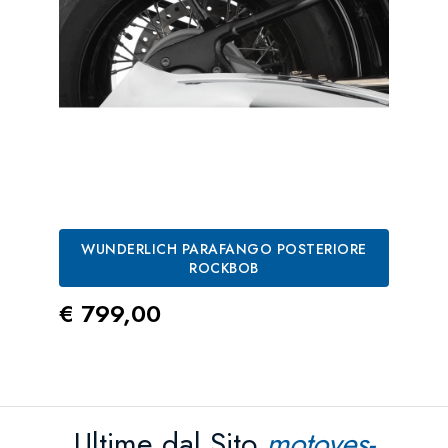
WUNDERLICH PARAFANGO POSTERIORE
ROCKBOB
Prezzo
€ 799,00
Ultime dal Sito
motoves-