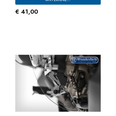
Prezzo
€ 41,00