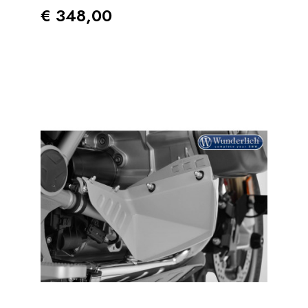
Prezzo
€ 348,00