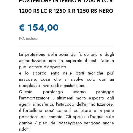
POSTERIORE INTERNO R 1200 R LC R
1200 RS LC R 1250 R R 1250 RS NERO
€ 154,00
IVA inclusa
La protezione della zona del forcellone e degli
ammortizzatori non ha superato il test. L’acqua
puo’ entrare d’appertutto
e lo sporco entra nelle parti tecniche piu’
nascoste, cosa che si risolve solo con un
complesso lavoro di manutenzione.
Questo parafango interno protegge
l’ammortizzatore , altrimenti molto esposto agli
agenti atmosferici, l’attaccco dell’ammortizzatore,
il forcellone cosi' come il collettore e la parte
posteriore del cambio. Gli spruzzi d’acqua sulle
gambe / piedi del passeggero vengono anche
ridotti.