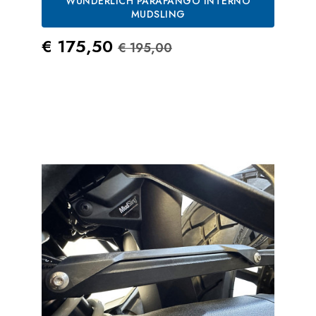
WUNDERLICH PARAFANGO INTERNO
MUDSLING
Prezzo
Prezzo Standard
€ 175,50
€ 195,00