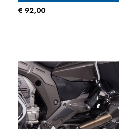
Prezzo
€ 92,00