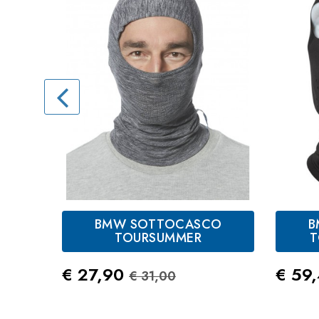
BMW SOTTOCASCO
B
Antracite
TOURSUMMER
T
Prezzo
Prezzo Standard
Prez
€ 27,90
€ 59
€ 31,00