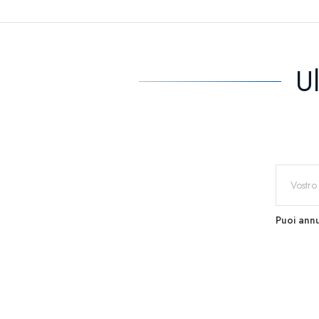
U
Puoi annu