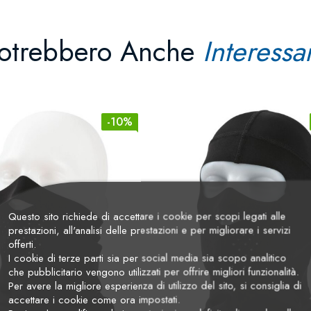
otrebbero Anche
Interessar
-10%
Questo sito richiede di accettare i cookie per scopi legati alle
prestazioni, all'analisi delle prestazioni e per migliorare i servizi
offerti.
I cookie di terze parti sia per social media sia scopo analitico
che pubblicitario vengono utilizzati per offrire migliori funzionalità.
Per avere la migliore esperienza di utilizzo del sito, si consiglia di
accettare i cookie come ora impostati.