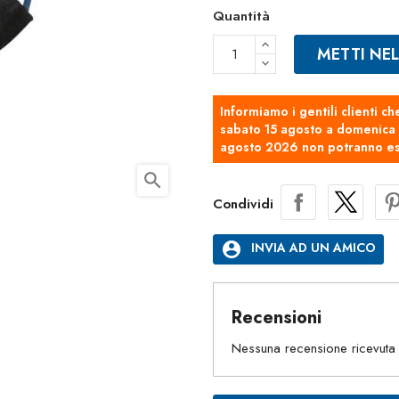
Quantità
METTI NE
Informiamo i gentili clienti ch
sabato 15 agosto a domenica 2
agosto 2026 non potranno es
search
Condividi
account_circle
INVIA AD UN AMICO
Recensioni
Nessuna recensione ricevuta