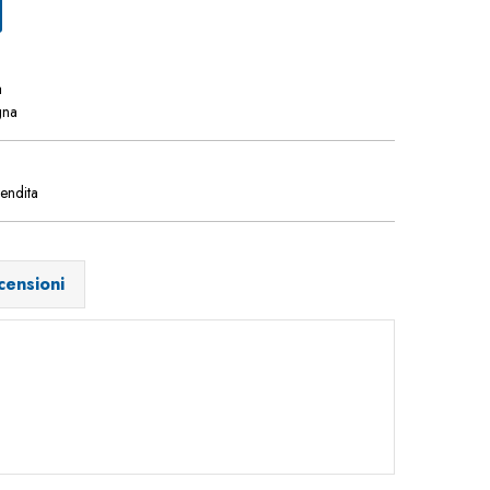
a
gna
vendita
censioni