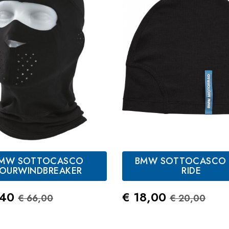
MW SOTTOCASCO
BMW SOTTOCASCO 
Antracite
Antracite
OURWINDBREAKER
RIDE
zo
Prezzo Standard
Prezzo
Prezzo St
,40
€ 18,00
€ 66,00
€ 20,00