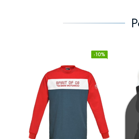
P
-10%