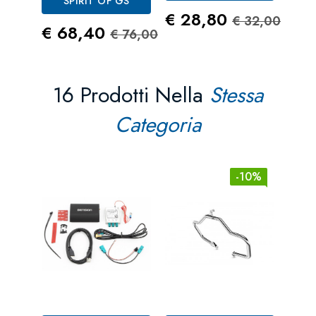
SPIRIT OF GS
Prezzo
Prezzo St
€ 28,80
€ 32,00
Prezzo
Prezzo Standard
€ 68,40
€ 76,00
16 Prodotti Nella
Stessa
Categoria
-10%