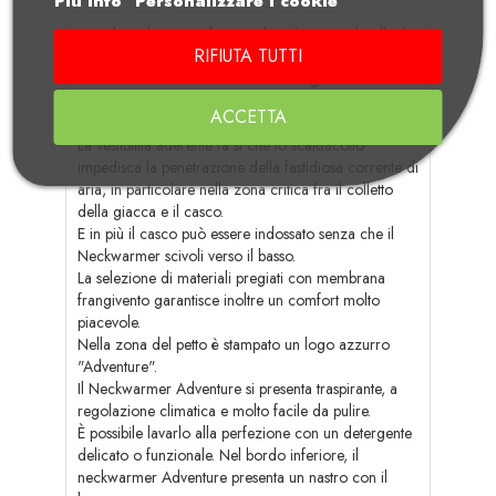
Piú info
Personalizzare i cookie
Con il Neckwarmer funzionale Adventure, il collo, la
RIFIUTA TUTTI
nuca e la zona del petto sono protetti al meglio
dall'aria dinamica di marcia e rimangono
piacevolmente al caldo anche in presenza delle
ACCETTA
condizioni meteo più fredde.
La vestibilità aderente fa sì che lo scaldacollo
impedisca la penetrazione della fastidiosa corrente di
aria, in particolare nella zona critica fra il colletto
della giacca e il casco.
E in più il casco può essere indossato senza che il
Neckwarmer scivoli verso il basso.
La selezione di materiali pregiati con membrana
frangivento garantisce inoltre un comfort molto
piacevole.
Nella zona del petto è stampato un logo azzurro
"Adventure".
Il Neckwarmer Adventure si presenta traspirante, a
regolazione climatica e molto facile da pulire.
È possibile lavarlo alla perfezione con un detergente
delicato o funzionale. Nel bordo inferiore, il
neckwarmer Adventure presenta un nastro con il