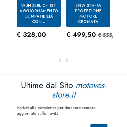
WUNDERLICH KIT
BMW STAFFA
AGGIORNAMENTO
PROTEZIONE
S
COMPATIBILIÀ
MOTORE
TOU
CON...
CROMATA
Pre
€ 5
Prezzo
Prezzo
Prezzo S
€ 328,00
€ 499,50
€ 555,00
Ultime dal Sito
motoves-
store.it
Iscriviti alla newsletter per rimanere sempre
aggiornato sulle novità