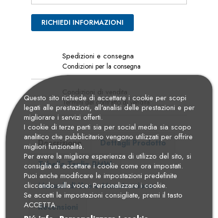
RICHIEDI INFORMAZIONI
Spedizioni e consegna
Condizioni per la consegna
Condizioni di vendita
Questo sito richiede di accettare i cookie per scopi
Termini del contratto di vendita
legati alle prestazioni, all'analisi delle prestazioni e per
migliorare i servizi offerti.
I cookie di terze parti sia per social media sia scopo
analitico che pubblicitario vengono utilizzati per offrire
Descrizione
Dettagli Prodotto
migliori funzionalità.
Per avere la migliore esperienza di utilizzo del sito, si
Tabella Taglie BMW
consiglia di accettare i cookie come ora impostati.
Puoi anche modificare le impostazioni predefinite
Manuali di Uso e Manutenzione
cliccando sulla voce: Personalizzare i cookie.
Se accetti le impostazioni consigliate, premi il tasto
ACCETTA.
Recensioni