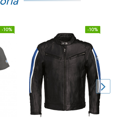
oria
-10%
-10%