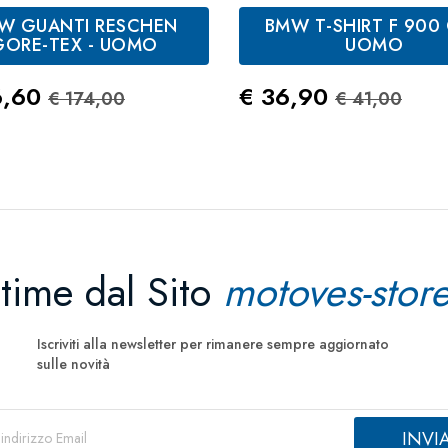
W GUANTI RESCHEN
BMW T-SHIRT F 900 
Antracite
Oliv
Marrone
GORE-TEX - UOMO
UOMO
zo
Prezzo Standard
Prezzo
Prezzo St
6,60
€ 36,90
€ 174,00
€ 41,00
ltime dal Sito
motoves-store
Iscriviti alla newsletter per rimanere sempre aggiornato
sulle novità