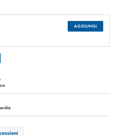
AGGIUNGI
a
gna
vendita
censioni