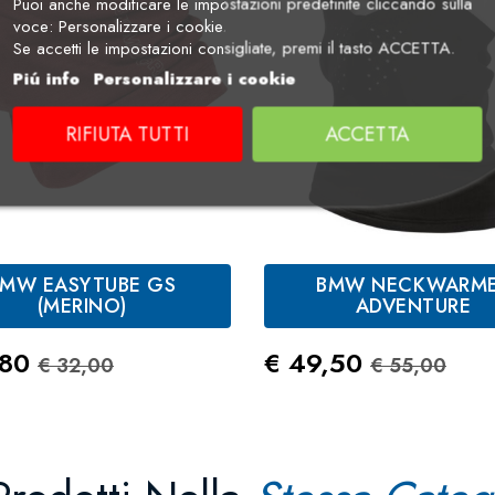
Puoi anche modificare le impostazioni predefinite cliccando sulla
voce: Personalizzare i cookie.
Se accetti le impostazioni consigliate, premi il tasto ACCETTA.
Piú info
Personalizzare i cookie
RIFIUTA TUTTI
ACCETTA
BMW EASYTUBE GS
BMW NECKWARM
aki
Nero
Night
Rosso
Antracite
(MERINO)
ADVENTURE
Blue
zo
Prezzo Standard
Prezzo
Prezzo St
,80
€ 49,50
€ 32,00
€ 55,00