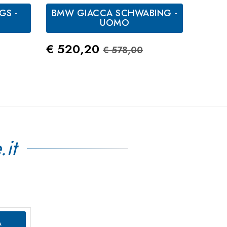
GS -
BMW GIACCA SCHWABING -
Nero
Blu
UOMO
-
-
Blu
Giallo
andard
Prezzo
Prezzo Standard
€ 520,20
€ 578,00
Prez
€ 16
.it