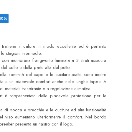
 10%
trattiene il calore in modo eccellente ed è pertanto
 le stagioni intermedie.
ere con membrana frangivento laminata a 3 strati assicura
 del collo e della parte alta del petto.
 nella sommità del capo e le cuciture piatte sono inoltre
fetta e un piacevole comfort anche nelle lunghe tappe. A
di materiali traspirante e a regolazione climatica.
fort è rappresentata dalla piacevole protezione per la
za di bocca e orecchie e le cuciture ad alta funzionalità
del viso aumentano ulteriormente il comfort. Nel bordo
breaker presenta un nastro con il logo.