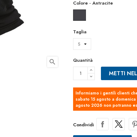
Colore
-
Antracite
Antracite
Taglia
Quantità
search
METTI NE
Informiamo i gentili clienti ch
sabato 15 agosto a domenica 2
agosto 2026 non potranno es
Condividi