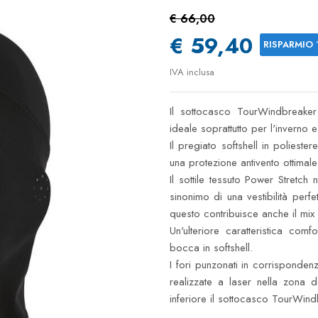
€ 66,00
€ 59,40
RISPARMIO
IVA inclusa
Il sottocasco TourWindbreaker 
ideale soprattutto per l'inverno e
Il pregiato softshell in poliest
una protezione antivento ottimale
Il sottile tessuto Power Stretch
sinonimo di una vestibilità per
questo contribuisce anche il mix 
Un'ulteriore caratteristica com
bocca in softshell.
I fori punzonati in corrisponden
realizzate a laser nella zona 
inferiore il sottocasco TourWind