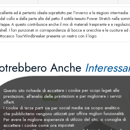
llente ed è pertanto ideale soprattutto per l'inverno e le stagioni intermedie.
del collo e della parte alta del petto. Il sottile tessuto Power Stretch nella so
 tappe. A questo contribuisce anche il mix di materiali traspirante e a regolazio
hell. I fori punzonati in corrispondenza di bocca e orecchie e le cuciture ad al
sottocasco TourWindbreaker presenta un nastro con il logo.
otrebbero Anche
Interessar
Questo sito richiede di accettare i cookie per scopi legati alle
prestazioni, all'analisi delle prestazioni e per migliorare i servizi
-10%
offerti.
I cookie di terze parti sia per social media sia scopo analitico
che pubblicitario vengono utilizzati per offrire migliori funzionalità.
Per avere la migliore esperienza di utilizzo del sito, si consiglia di
accettare i cookie come ora impostati.