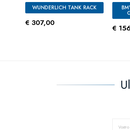
WUNDERLICH TANK RACK
BM
Prezzo
€ 307,00
Prez
€ 15
U