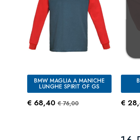
BMW MAGLIA A MANICHE
Blu
K
LUNGHE SPIRIT OF GS
Rosso
Prezzo
Prezzo Standard
Prez
€ 68,40
€ 28
€ 76,00