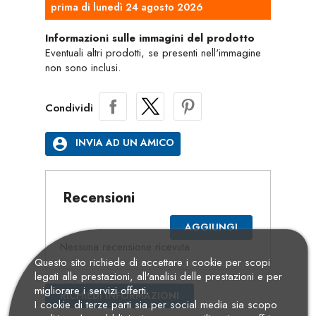
prima di lunedì 24 agosto 2026
Informazioni sulle immagini del prodotto
Eventuali altri prodotti, se presenti nell'immagine
non sono inclusi.
Condividi
account_circle
INVIA AD UN AMICO
Recensioni
AGGIUNGI
Nessuna recensione ricevuta
Questo sito richiede di accettare i cookie per scopi
legati alle prestazioni, all'analisi delle prestazioni e per
migliorare i servizi offerti.
RICHIEDI INFORMAZIONI
I cookie di terze parti sia per social media sia scopo