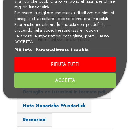
analitico che pubblicitario vengono utilizzati per offrire
migliori funzionalità.
Spedizioni e consegna
Per avere la migliore esperienza di utilizzo del sito, si
Condizioni per la consegna
consiglia di accettare i cookie come ora impostati.
Puoi anche modificare le impostazioni predefinite
cliccando sulla voce: Personalizzare i cookie.
Condizioni di vendita
Se accetti le impostazioni consigliate, premi il tasto
Termini del contratto di vendita
ACCETTA.
Piú info
Personalizzare i cookie
Descrizione
Dettagli Prodotto
RIFIUTA TUTTI
Adatto per i modelli
ACCETTA
Dettaglio ed Istruzioni in formato pdf
Note Generiche Wunderlich
Recensioni