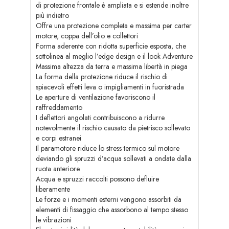
di protezione frontale è ampliata e si estende inoltre
più indietro
Offre una protezione completa e massima per carter
motore, coppa dell’olio e collettori
Forma aderente con ridotta superficie esposta, che
sottolinea al meglio l’edge design e il look Adventure
Massima altezza da terra e massima libertà in piega
La forma della protezione riduce il rischio di
spiacevoli effetti leva o impigliamenti in fuoristrada
Le aperture di ventilazione favoriscono il
raffreddamento
I deflettori angolati contribuiscono a ridurre
notevolmente il rischio causato da pietrisco sollevato
e corpi estranei
Il paramotore riduce lo stress termico sul motore
deviando gli spruzzi d’acqua sollevati a ondate dalla
ruota anteriore
Acqua e spruzzi raccolti possono defluire
liberamente
Le forze e i momenti esterni vengono assorbiti da
elementi di fissaggio che assorbono al tempo stesso
le vibrazioni