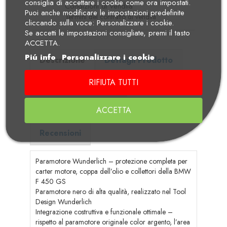
consiglia di accettare i cookie come ora impostati.
Condizioni di vendita
Puoi anche modificare le impostazioni predefinite
Termini del contratto di vendita
cliccando sulla voce: Personalizzare i cookie.
Se accetti le impostazioni consigliate, premi il tasto
ACCETTA.
Piú info
Personalizzare i cookie
Descrizione
Dettagli Prodotto
RIFIUTA TUTTI
Adatto per i modelli
Note Generiche Wunderlich
ACCETTA
Recensioni
Paramotore Wunderlich – protezione completa per
carter motore, coppa dell’olio e collettori della BMW
F 450 GS
Paramotore nero di alta qualità, realizzato nel Tool
Design Wunderlich
Integrazione costruttiva e funzionale ottimale –
rispetto al paramotore originale color argento, l’area