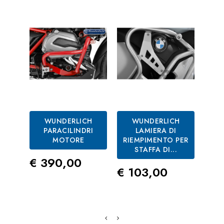
WUNDERLICH
WUNDERLICH
PARACILINDRI
LAMIERA DI
MOTORE
RIEMPIMENTO PER
STAFFA DI...
S
Prezzo
€ 390,00
Prezzo
Pre
€ 103,00
€ 2