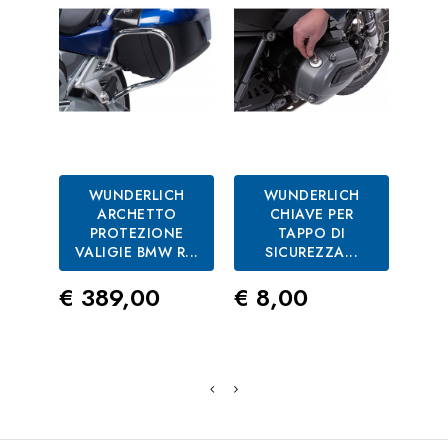
WUNDERLICH
WUNDERLICH
WU
ARCHETTO
CHIAVE PER
CO
PROTEZIONE
TAPPO DI
VALIGIE BMW R...
SICUREZZA...
FA
Prezzo
Prezzo
Pre
€ 389,00
€ 8,00
€ 1