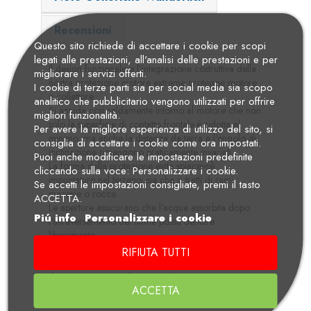
Recensioni
Questo sito richiede di accettare i cookie per scopi
legati alle prestazioni, all'analisi delle prestazioni e per
Il design funzionale e l'integrazione costruttiva della
migliorare i servizi offerti.
nostra protezione motore extreme protegge motore
I cookie di terze parti sia per social media sia scopo
e collettore.
analitico che pubblicitario vengono utilizzati per offrire
Si annida così saldamente intorno al motore che non
migliori funzionalità.
solo la superficie di contatto frontale è ridotta al
Per avere la migliore esperienza di utilizzo del sito, si
minimo, ma anche la distanza da terra e l'angolo di
consiglia di accettare i cookie come ora impostati.
inclinazione rimangono praticamente invariati.
Puoi anche modificare le impostazioni predefinite
La forma della protezione evita spiacevoli
cliccando sulla voce: Personalizzare i cookie.
impuntature nel terreno, sia che si tratti di rami,
Se accetti le impostazioni consigliate, premi il tasto
macerie o rocce.
ACCETTA.
Le aperture assicurano che l'acqua assorbita dopo
Piú info
Personalizzare i cookie
l'attraversamento del fiume possa defluire
liberamente.
Un tipico miracolo è che si è prestata attenzione a
RIFIUTA TUTTI
una buona accessibilità senza restrizioni per i lavori
di manutenzione: ad esempio, è stata prevista
ACCETTA
un'apertura speciale per lo scarico senza ostacoli
dell'olio motore.