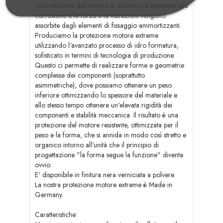
La protezione del motore in alluminio è resistente alla
corrosione e le forze e le vibrazioni vengono
assorbite dagli elementi di fissaggio ammortizzanti.
Produciamo la protezione motore extreme
utilizzando l'avanzato processo di idro formatura,
sofisticato in termini di tecnologia di produzione.
Questo ci permette di realizzare forme e geometrie
complesse dei componenti (soprattutto
asimmetriche), dove possiamo ottenere un peso
inferiore ottimizzando lo spessore del materiale e
allo stesso tempo ottenere un'elevata rigidità dei
componenti e stabilità meccanica. Il risultato è una
protezione del motore resistente, ottimizzata per il
peso e la forma, che si annida in modo così stretto e
organico intorno all'unità che il principio di
progettazione "la forma segue la funzione" diventa
ovvio.
E' disponibile in finitura nera verniciata a polvere.
La nostra protezione motore extreme è Made in
Germany.
Caratteristiche: