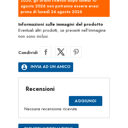
2026, gli ordini ricevuti dopo lunedì 10
agosto 2026 non potranno essere evasi
prima di lunedì 24 agosto 2026
Informazioni sulle immagini del prodotto
Eventuali altri prodotti, se presenti nell'immagine
non sono inclusi.
Condividi
account_circle
INVIA AD UN AMICO
Recensioni
AGGIUNGI
Nessuna recensione ricevuta