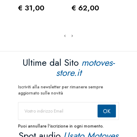
Prezzo
Prezzo
Pre
€ 31,00
€ 62,00
€ 1
Ultime dal Sito
motoves-
store.it
Iscriviti alla newsletter per rimanere sempre
aggiornato sulle novità
Puoi annullare l'iscrizione in ogni momento.
Spot audio
Usato Motoves