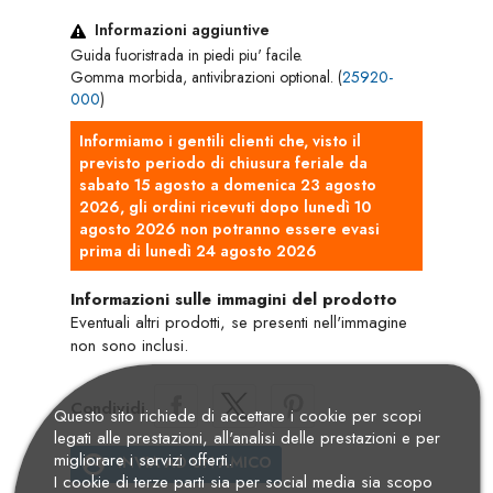
Informazioni aggiuntive
Guida fuoristrada in piedi piu' facile.
Gomma morbida, antivibrazioni optional. (
25920-
000
)
Informiamo i gentili clienti che, visto il
previsto periodo di chiusura feriale da
sabato 15 agosto a domenica 23 agosto
2026, gli ordini ricevuti dopo lunedì 10
agosto 2026 non potranno essere evasi
prima di lunedì 24 agosto 2026
Informazioni sulle immagini del prodotto
Eventuali altri prodotti, se presenti nell'immagine
non sono inclusi.
Condividi
Questo sito richiede di accettare i cookie per scopi
legati alle prestazioni, all'analisi delle prestazioni e per
migliorare i servizi offerti.
account_circle
INVIA AD UN AMICO
I cookie di terze parti sia per social media sia scopo