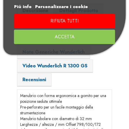
Piú info
Personalizzare i cookie
Descrizione
Dettagli Prodotto
RIFIUTA TUTTI
Adatto per i modelli
ACCETTA
Dettaglio ed Istruzioni in formato pdf
Note Generiche Wunderlich
Video Wunderlich R 1300 GS
Recensioni
Manubrio con forma ergonomica a gomito per una
posizione seduta ottimale
Pre-perforato per un facile montaggio della
strumentazione
Manubrio tubolare con diametro di 32 mm
Larghezza / altezza / mm Offset 798/100/172