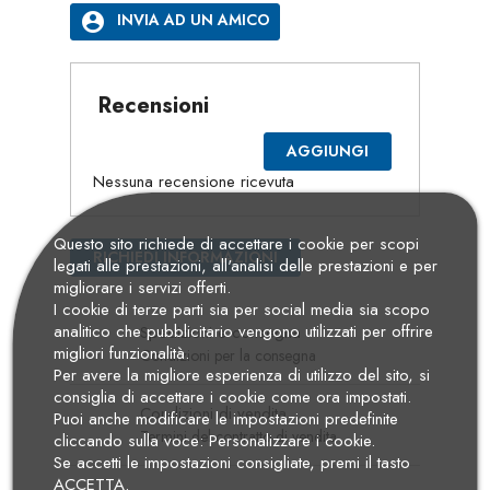
account_circle
INVIA AD UN AMICO
Recensioni
AGGIUNGI
Nessuna recensione ricevuta
Questo sito richiede di accettare i cookie per scopi
RICHIEDI INFORMAZIONI
legati alle prestazioni, all'analisi delle prestazioni e per
migliorare i servizi offerti.
I cookie di terze parti sia per social media sia scopo
analitico che pubblicitario vengono utilizzati per offrire
Spedizioni e consegna
migliori funzionalità.
Condizioni per la consegna
Per avere la migliore esperienza di utilizzo del sito, si
consiglia di accettare i cookie come ora impostati.
Condizioni di vendita
Puoi anche modificare le impostazioni predefinite
Termini del contratto di vendita
cliccando sulla voce: Personalizzare i cookie.
Se accetti le impostazioni consigliate, premi il tasto
ACCETTA.