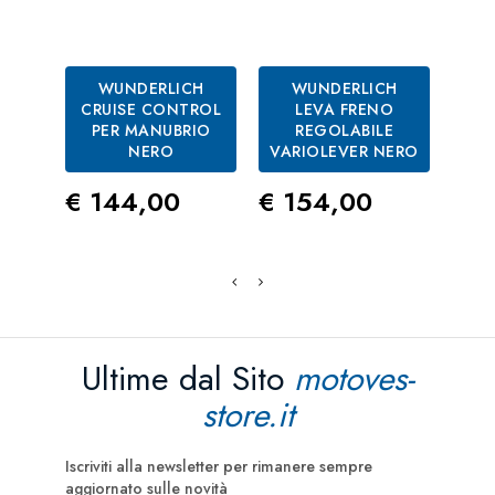
WUNDERLICH
WUNDERLICH
CRUISE CONTROL
LEVA FRENO
PER MANUBRIO
REGOLABILE
B
NERO
VARIOLEVER NERO
Pre
€ 1
Prezzo
Prezzo
€ 144,00
€ 154,00
Ultime dal Sito
motoves-
store.it
Iscriviti alla newsletter per rimanere sempre
aggiornato sulle novità