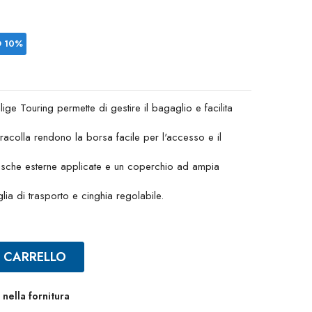
O 10%
lige Touring permette di gestire il bagaglio e facilita
 tracolla rendono la borsa facile per l'accesso e il
 tasche esterne applicate e un coperchio ad ampia
ia di trasporto e cinghia regolabile.
L CARRELLO
nella fornitura