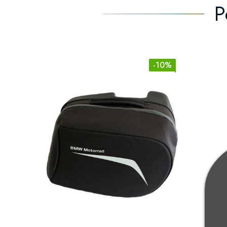
P
-10%