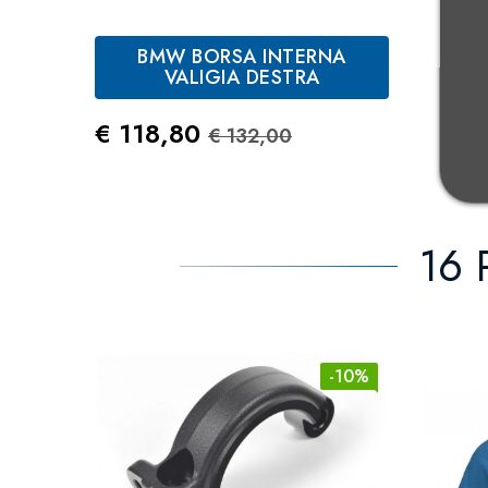
BMW BORSA INTERNA
VALIGIA DESTRA
Prezzo
Prezzo Standard
€ 118,80
€ 132,00
16 
-10%