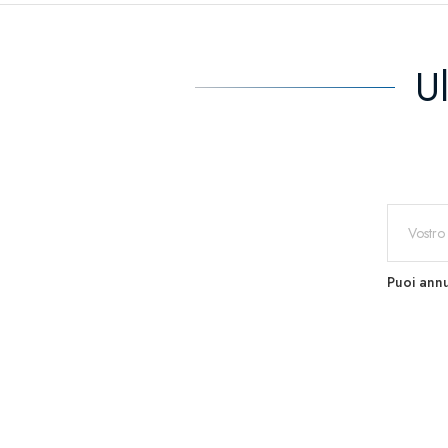
U
Puoi annu