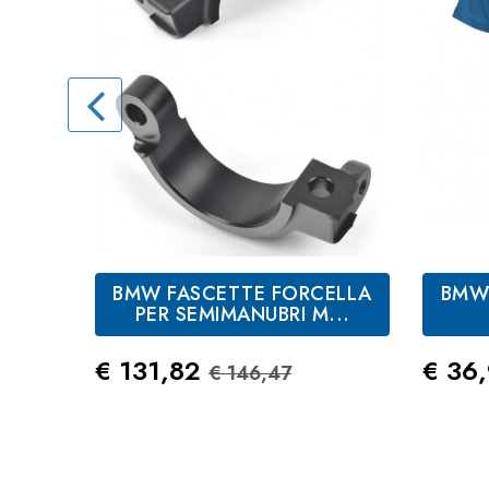
BMW FASCETTE FORCELLA
BMW 
PER SEMIMANUBRI M...
Prezzo
Prezzo Standard
Prez
€ 131,82
€ 36
€ 146,47