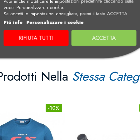
Puoi anche modificare le impostazioni predefinite cliccando sulla
voce: Personalizzare i cookie.
Se accetti le impostazioni consigliate, premi il tasto ACCETTA.
Piú info
Personalizzare i cookie
RIFIUTA TUTTI
ACCETTA
Prodotti Nella
Stessa Categ
-10%