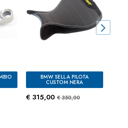
MBIO
BMW SELLA PILOTA
B
CUSTOM NERA
FI
tandard
Prezzo
Prezzo Standard
Prez
€ 315,00
€ 25
€ 350,00