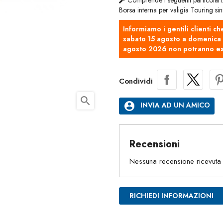
Comprende i seguenti particolari
Borsa interna per valigia Touring 
Informiamo i gentili clienti ch
sabato 15 agosto a domenica 2
agosto 2026 non potranno es
Condividi
search
account_circle
INVIA AD UN AMICO
Recensioni
Nessuna recensione ricevuta
RICHIEDI INFORMAZIONI