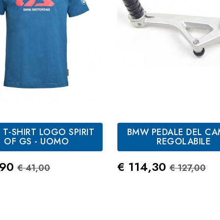
T-SHIRT LOGO SPIRIT
BMW PEDALE DEL CA
Bianco
Blu
Oliv
OF GS - UOMO
REGOLABILE
zo
Prezzo Standard
Prezzo
Prezzo S
,90
€ 114,30
€ 41,00
€ 127,00