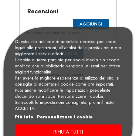
Recensioni
AGGIUNGI
Nessuna recensione ricevuta
Questo sito richiede di accettare i cookie per scopi
legati alle prestazioni, all'analisi delle prestazioni e per
RICHIEDI INFORMAZIONI
migliorare i servizi offerti.
I cookie di terze parti sia per social media sia scopo
analitico che pubblicitario vengono utilizzati per offrire
migliori funzionalità.
Spedizioni e consegna
Per avere la migliore esperienza di utilizzo del sito, si
Condizioni per la consegna
consiglia di accettare i cookie come ora impostati.
Puoi anche modificare le impostazioni predefinite
cliccando sulla voce: Personalizzare i cookie.
Condizioni di vendita
Se accetti le impostazioni consigliate, premi il tasto
Termini del contratto di vendita
ACCETTA.
Piú info
Personalizzare i cookie
Descrizione
Dettagli Prodotto
RIFIUTA TUTTI