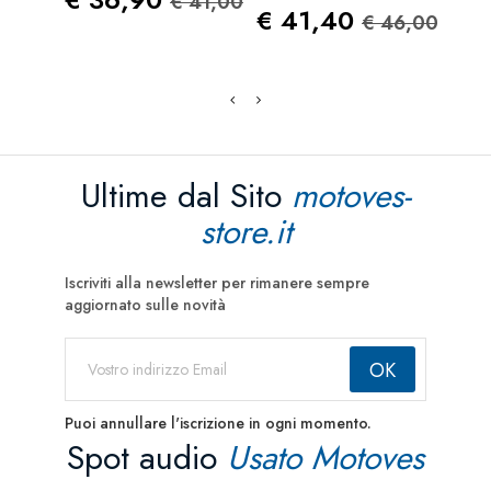
€ 41,00
Prezzo
Prezzo St
Pre
€ 41,40
€ 3
€ 46,00
Ultime dal Sito
motoves-
store.it
Iscriviti alla newsletter per rimanere sempre
aggiornato sulle novità
Puoi annullare l'iscrizione in ogni momento.
Spot audio
Usato Motoves