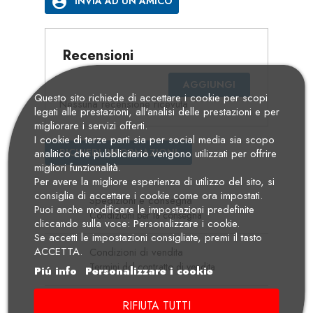
account_circle
INVIA AD UN AMICO
Recensioni
AGGIUNGI
Questo sito richiede di accettare i cookie per scopi
Nessuna recensione ricevuta
legati alle prestazioni, all'analisi delle prestazioni e per
migliorare i servizi offerti.
I cookie di terze parti sia per social media sia scopo
RICHIEDI INFORMAZIONI
analitico che pubblicitario vengono utilizzati per offrire
migliori funzionalità.
Per avere la migliore esperienza di utilizzo del sito, si
consiglia di accettare i cookie come ora impostati.
Spedizioni e consegna
Puoi anche modificare le impostazioni predefinite
Condizioni per la consegna
cliccando sulla voce: Personalizzare i cookie.
Se accetti le impostazioni consigliate, premi il tasto
ACCETTA.
Condizioni di vendita
Termini del contratto di vendita
Piú info
Personalizzare i cookie
RIFIUTA TUTTI