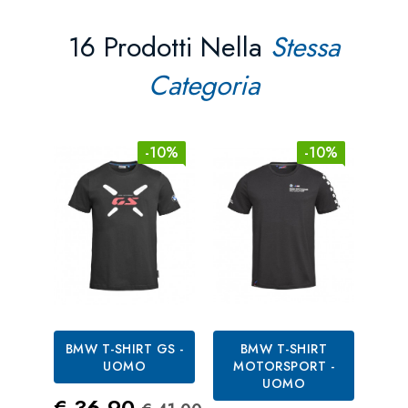
16 Prodotti Nella
Stessa
Categoria
-10%
-10%
BMW T-SHIRT GS -
BMW T-SHIRT
B
UOMO
MOTORSPORT -
LO
UOMO
Prezzo
Prezzo Standard
€ 36,90