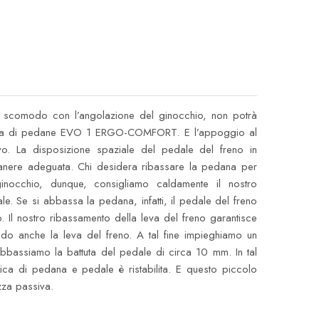
o e scomodo con l’angolazione del ginocchio, non potrà
tema di pedane EVO 1 ERGO-COMFORT. E l’appoggio al
ivo. La disposizione spaziale del pedale del freno in
anere adeguata. Chi desidera ribassare la pedana per
ginocchio, dunque, consigliamo caldamente il nostro
e. Se si abbassa la pedana, infatti, il pedale del freno
to. Il nostro ribassamento della leva del freno garantisce
ndo anche la leva del freno. A tal fine impieghiamo un
 abbassiamo la battuta del pedale di circa 10 mm. In tal
a di pedana e pedale è ristabilita. E questo piccolo
zza passiva.