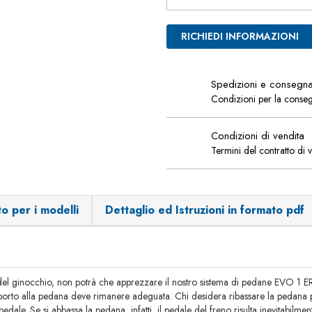
RICHIEDI INFORMAZIONI
Spedizioni e consegn
Condizioni per la conse
Condizioni di vendita
Termini del contratto di 
o per i modelli
Dettaglio ed Istruzioni in formato pdf
ne del ginocchio, non potrà che apprezzare il nostro sistema di pedane EVO
 rapporto alla pedana deve rimanere adeguata. Chi desidera ribassare la pedan
ale. Se si abbassa la pedana, infatti, il pedale del freno risulta inevitabilment