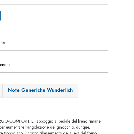
a
gna
vendita
Note Generiche Wunderlich
 1 ERGO-COMFORT. E l’appoggio al pedale del freno rimane
a per aumentare l’angolazione del ginocchio, dunque,
e troppo alto. Il nostro ribassamento della leva del freno