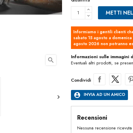
Quantità
METTI NE
Informiamo i gentili clienti ch
sabato 15 agosto a domenica 2
agosto 2026 non potranno es
Informazioni sulle immagini 
search
Eventuali altri prodotti, se prese
Condividi
account_circle
INVIA AD UN AMICO

Recensioni
Nessuna recensione ricevuta