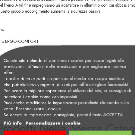
el freno. A tal fine impieghiamo un adattatore in alluminio con cui abbassiamo
 questo piccolo accorgimento aumenta la sicurezza passiva.
eno
o EVO1 o ERGO-COMFORT
Questo sito richiede di accettare i cookie per scopi legati alle
prestazioni, all'analisi delle prestazioni e per migliorare i servizi
offerti.
I cookie di terze parti sia per social media sia scopo analitico
che pubblicitario vengono utilizzati per offrire migliori funzionalità.
Per avere la migliore esperienza di utilizzo del sito, si consiglia di
accettare i cookie come ora impostati.
Puoi anche modificare le impostazioni predefinite cliccando sulla
voce: Personalizzare i cookie.
Se accetti le impostazioni consigliate, premi il tasto ACCETTA.
Prodotti Nella
Piú info
Personalizzare i cookie
Stessa Categ