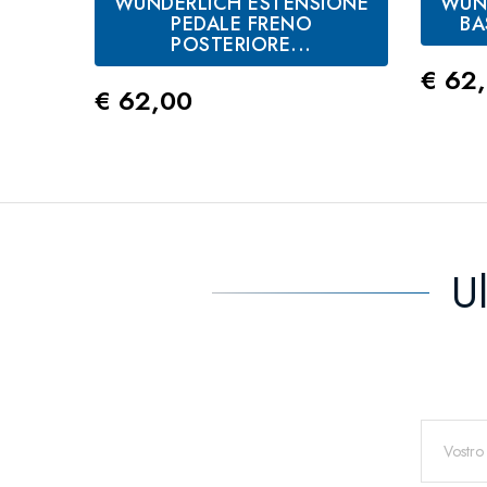
WUNDERLICH ESTENSIONE
WUN
PEDALE FRENO
BA
POSTERIORE...
Prez
€ 62
Prezzo
€ 62,00
U