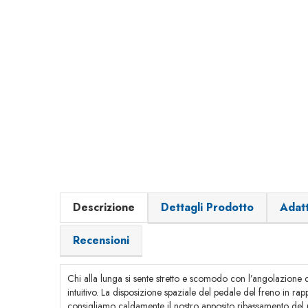
Descrizione
Dettagli Prodotto
Adatt
Recensioni
Chi alla lunga si sente stretto e scomodo con l’angolazio
intuitivo. La disposizione spaziale del pedale del freno in
consigliamo caldamente il nostro apposito ribassamento del ped