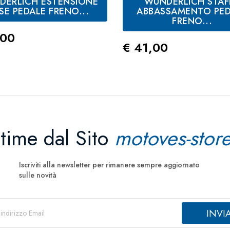
DERLICH ESTENSIONE
WUNDERLICH STAF
SE PEDALE FRENO...
ABBASSAMENTO PED
FRENO...
zo
,00
Prezzo
€ 41,00
ltime dal Sito
motoves-store
Iscriviti alla newsletter per rimanere sempre aggiornato
sulle novità