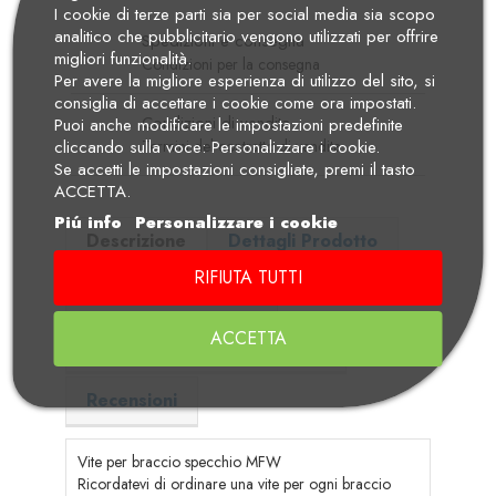
I cookie di terze parti sia per social media sia scopo
analitico che pubblicitario vengono utilizzati per offrire
Spedizioni e consegna
migliori funzionalità.
Condizioni per la consegna
Per avere la migliore esperienza di utilizzo del sito, si
consiglia di accettare i cookie come ora impostati.
Condizioni di vendita
Puoi anche modificare le impostazioni predefinite
cliccando sulla voce: Personalizzare i cookie.
Termini del contratto di vendita
Se accetti le impostazioni consigliate, premi il tasto
ACCETTA.
Piú info
Personalizzare i cookie
Descrizione
Dettagli Prodotto
RIFIUTA TUTTI
Adatto per i modelli
ACCETTA
Note Generiche Wunderlich
Recensioni
Vite per braccio specchio MFW
Ricordatevi di ordinare una vite per ogni braccio