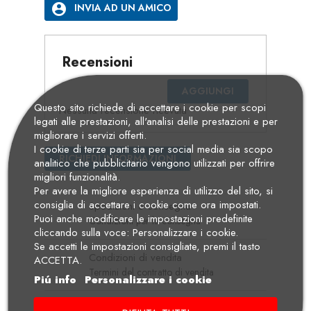
account_circle
INVIA AD UN AMICO
Recensioni
AGGIUNGI
Questo sito richiede di accettare i cookie per scopi
Nessuna recensione ricevuta
legati alle prestazioni, all'analisi delle prestazioni e per
migliorare i servizi offerti.
I cookie di terze parti sia per social media sia scopo
RICHIEDI INFORMAZIONI
analitico che pubblicitario vengono utilizzati per offrire
migliori funzionalità.
Per avere la migliore esperienza di utilizzo del sito, si
consiglia di accettare i cookie come ora impostati.
Spedizioni e consegna
Puoi anche modificare le impostazioni predefinite
Condizioni per la consegna
cliccando sulla voce: Personalizzare i cookie.
Se accetti le impostazioni consigliate, premi il tasto
Condizioni di vendita
ACCETTA.
Termini del contratto di vendita
Piú info
Personalizzare i cookie