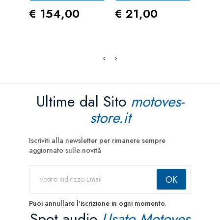
Prezzo
Prezzo
Pre
€ 154,00
€ 21,00
€ 1
Ultime dal Sito
motoves-
store.it
Iscriviti alla newsletter per rimanere sempre
aggiornato sulle novità
Puoi annullare l'iscrizione in ogni momento.
Spot audio
Usato Motoves