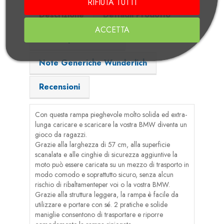
RIFIUTA TUTTI
Descrizione
Dettagli Prodotto
ACCETTA
Adatto per i modelli
Note Generiche Wunderlich
Recensioni
Con questa rampa pieghevole molto solida ed extra-
lunga caricare e scaricare la vostra BMW diventa un
gioco da ragazzi.
Grazie alla larghezza di 57 cm, alla superficie
scanalata e alle cinghie di sicurezza aggiuntive la
moto può essere caricata su un mezzo di trasporto in
modo comodo e soprattutto sicuro, senza alcun
rischio di ribaltamenteper voi o la vostra BMW.
Grazie alla struttura leggera, la rampa è facile da
utilizzare e portare con sé. 2 pratiche e solide
maniglie consentono di trasportare e riporre