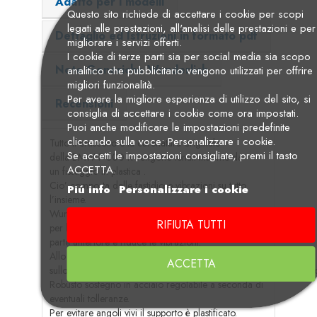
Adatto per i modelli
Questo sito richiede di accettare i cookie per scopi
legati alle prestazioni, all'analisi delle prestazioni e per
Dettaglio ed Istruzioni in formato pdf
migliorare i servizi offerti.
I cookie di terze parti sia per social media sia scopo
Note Generiche Wunderlich
analitico che pubblicitario vengono utilizzati per offrire
migliori funzionalità.
Per avere la migliore esperienza di utilizzo del sito, si
Recensioni
consiglia di accettare i cookie come ora impostati.
Puoi anche modificare le impostazioni predefinite
cliccando sulla voce: Personalizzare i cookie.
Tutto il cruscotto e la carenatura originale
Se accetti le impostazioni consigliate, premi il tasto
della BMW F 800 R vengono tenuti insieme da
ACCETTA.
un fissaggio in plastica .
Cio’ comporta delle fastidiose vibrazioni su tutto
Piú info
Personalizzare i cookie
l’insieme.
Wunderlich ha sviluppato questo supporto rinforzato
RIFIUTA TUTTI
per la BMW F 800 R, che stabilizza e irrigidisce la
parte anteriore e riduce le vibrazioni.
Allo stesso tempo hanno inserito
ACCETTA
sullo stabilizzatore un supporto per presa o/e interruttore, navigat
Robusto sostegno in acciaio regolabile a seconda di
eventuali tolleranze.
Per evitare angoli vivi il supporto è plastificato.