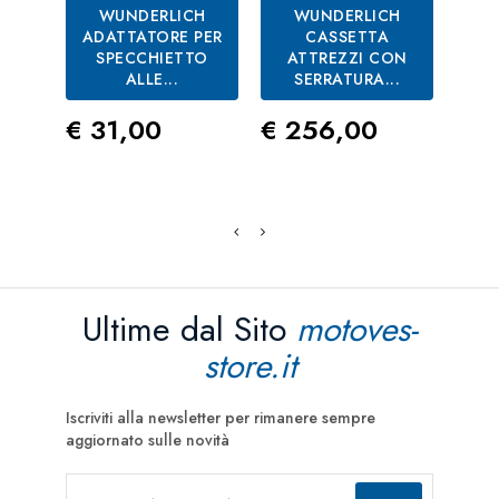
WUNDERLICH
WUNDERLICH
ADATTATORE PER
CASSETTA
SPECCHIETTO
ATTREZZI CON
UN
ALLE...
SERRATURA...
SMA
Prezzo
Prezzo
Pre
€ 31,00
€ 256,00
€ 3
Ultime dal Sito
motoves-
store.it
Iscriviti alla newsletter per rimanere sempre
aggiornato sulle novità