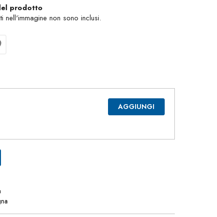
del prodotto
nti nell'immagine non sono inclusi.
AGGIUNGI
a
gna