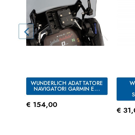
WUNDERLICH ADATTATORE
W
NAVIGATORI GARMIN E...
Prezzo
€ 154,00
Prez
€ 31