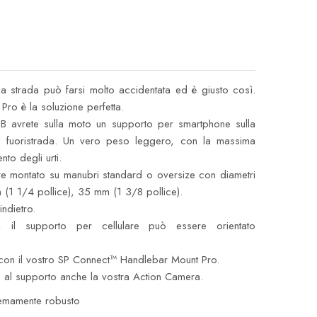
a strada può farsi molto accidentata ed è giusto così.
ro è la soluzione perfetta.
 avrete sulla moto un supporto per smartphone sulla
l fuoristrada. Un vero peso leggero, con la massima
nto degli urti.
 montato su manubri standard o oversize con diametri
 (1 1/4 pollice), 35 mm (1 3/8 pollice).
’indietro.
 il supporto per cellulare può essere orientato
à con il vostro SP Connect™ Handlebar Mount Pro.
re al supporto anche la vostra Action Camera.
remamente robusto