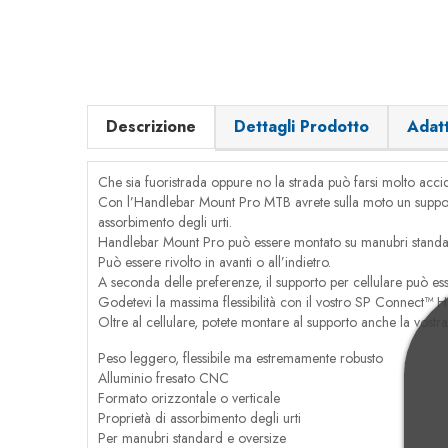
Descrizione
Dettagli Prodotto
Adatt
Che sia fuoristrada oppure no la strada può farsi molto acci
Con l’Handlebar Mount Pro MTB avrete sulla moto un supporto
assorbimento degli urti.
Handlebar Mount Pro può essere montato su manubri standard
Può essere rivolto in avanti o all’indietro.
A seconda delle preferenze, il supporto per cellulare può es
Godetevi la massima flessibilità con il vostro SP Connect™ 
Oltre al cellulare, potete montare al supporto anche la vost
Peso leggero, flessibile ma estremamente robusto
Alluminio fresato CNC
Formato orizzontale o verticale
Proprietà di assorbimento degli urti
Per manubri standard e oversize