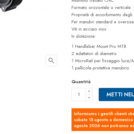
Alluminio fresato CNC
Formato orizzontale o verticale
Proprietà di assorbimento degli u
Per manubri standard e oversize
Viti in acciaio inox
In dotazione:
1 Handlebar Mount Pro MTB
2 adattatori di diametro
search
1 MicroRail per fissaggio luce/
1 pellicola protettiva manubrio
Quantità
METTI NE
Informiamo i gentili clienti ch
sabato 15 agosto a domenica 2
agosto 2026 non potranno es