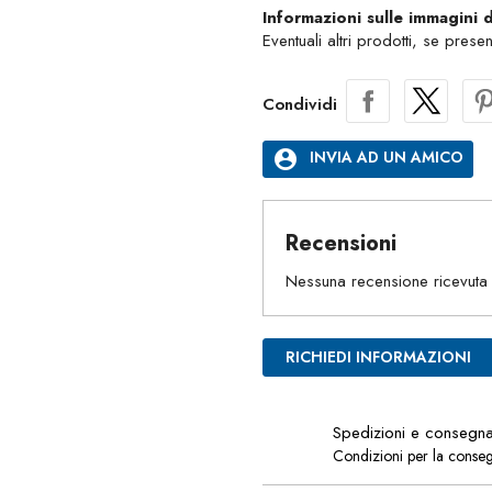
Informazioni sulle immagini 
Eventuali altri prodotti, se prese
Condividi
account_circle
INVIA AD UN AMICO
Recensioni
Nessuna recensione ricevuta
RICHIEDI INFORMAZIONI
Spedizioni e consegn
Condizioni per la conse