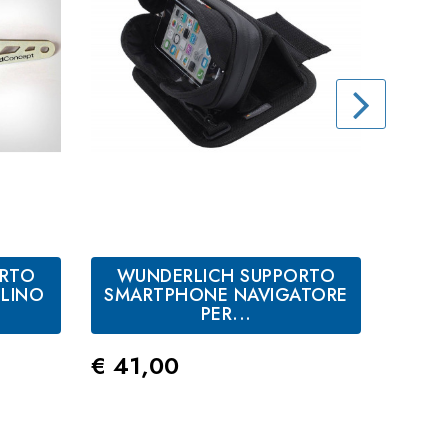
ORTO
WUNDERLICH SUPPORTO
WUN
LINO
SMARTPHONE NAVIGATORE
SU
PER...
Prezzo
Prez
€ 41,00
€ 72