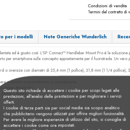
Condizioni di vendita
Termini del contratto di 
o per i modelli
Note Generiche Wunderlich
Recen
dentata ed è giusto così. L’SP Connect™ Handlebar Mount Pro è la soluzione p
 per smartphone sulla concepito appositamente per il fuoristrada. Un vero pe
 o oversize con diametri di 25,4 mm (1 pollice), 31,8 mm (1 1/4 pollice), 
sere orientato orizzontalmente o verticalmente.
Handlebar Mount Pro.
Questo sito richiede di accettare i cookie per scopi legati alle
ra Action Camera.
prestazioni, all'analisi delle prestazioni e per migliorare i servizi
offerti.
I cookie di terze parti sia per social media sia scopo analitico
che pubblicitario vengono utilizzati per offrire migliori funzionalità.
Per avere la migliore esperienza di utilizzo del sito, si consiglia di
accettare i cookie come ora impostati.