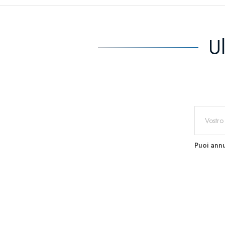
U
Puoi annu