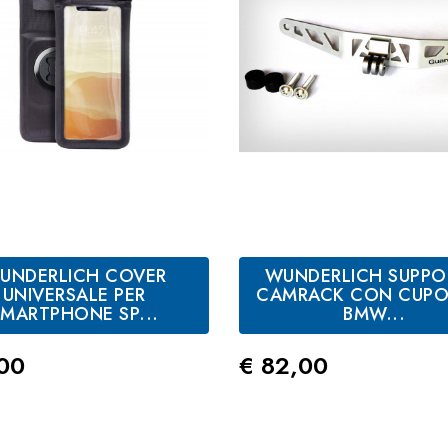
UNDERLICH COVER
WUNDERLICH SUPP
UNIVERSALE PER
CAMRACK CON CUPO
SMARTPHONE SP...
BMW...
zo
Prezzo
,00
€ 82,00