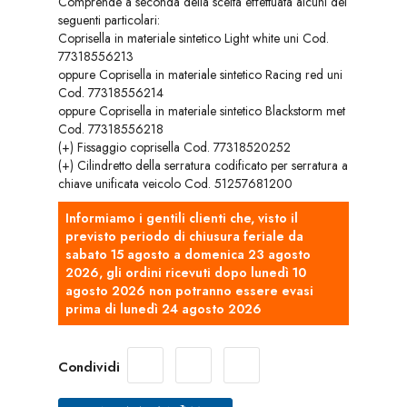
Comprende a seconda della scelta effettuata alcuni dei
seguenti particolari:
Coprisella in materiale sintetico Light white uni Cod.
77318556213
oppure Coprisella in materiale sintetico Racing red uni
Cod. 77318556214
oppure Coprisella in materiale sintetico Blackstorm met
Cod. 77318556218
(+) Fissaggio coprisella Cod. 77318520252
(+) Cilindretto della serratura codificato per serratura a
chiave unificata veicolo Cod. 51257681200
Informiamo i gentili clienti che, visto il
previsto periodo di chiusura feriale da
sabato 15 agosto a domenica 23 agosto
2026, gli ordini ricevuti dopo lunedì 10
agosto 2026 non potranno essere evasi
prima di lunedì 24 agosto 2026
Condividi