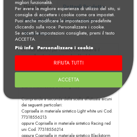
migliori funzionalità.
Descrizione
Dettagli Prodotto
Per avere la migliore esperienza di utilizzo del sito, si
consiglia di accettare i cookie come ora impostati.
Manuali di Uso e Manutenzione
Puoi anche modificare le impostazioni predefinite
cliccando sulla voce: Personalizzare i cookie.
Se accetti le impostazioni consigliate, premi il tasto
Recensioni
ACCETTA.
Piú info
Personalizzare i cookie
Un must assoluto per i motociclisti solitari è il
coprisella, che è montato sul sedile del passeggero.
La copertura con un cuscino dello schienale nero
RIFIUTA TUTTI
sottolinea la rivendicazione sportiva e si integra
perfettamente con l'aspetto Superbike della moto.
ACCETTA
Disponibile nellle colorazioni: Light White, Black
Storm metallizzato e Racing Red.
Comprende a seconda della scelta effettuata alcuni
dei seguenti particolari:
Coprisella in materiale sintetico Light white uni Cod.
77318556213
oppure Coprisella in materiale sintetico Racing red
uni Cod. 77318556214
oppure Coprisella in materiale sintetico Blackstorm