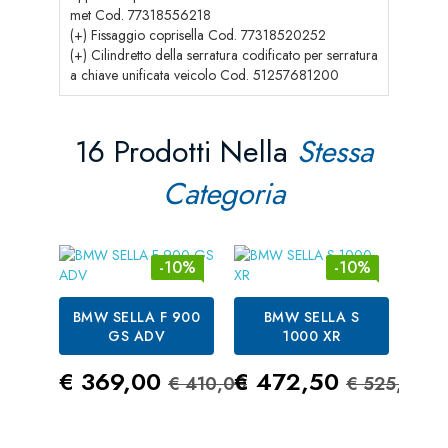
met Cod. 77318556218
(+) Fissaggio coprisella Cod. 77318520252
(+) Cilindretto della serratura codificato per serratura
a chiave unificata veicolo Cod. 51257681200
16 Prodotti Nella
Stessa
Categoria
-10%
-10%
BMW SELLA F 900
BMW SELLA S
B
GS ADV
1000 XR
C
Prezzo
Prezzo Standard
Prezzo
Prezzo S
€ 369,00
€ 472,50
€ 410,00
€ 525,00
Pre
€ 7