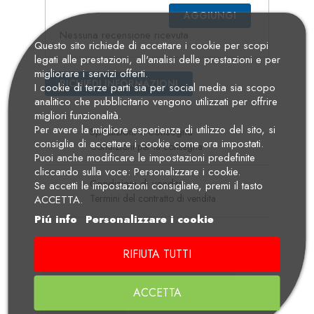
AGGIUNGI
Nessuna recensione ricevuta
Questo sito richiede di accettare i cookie per scopi
legati alle prestazioni, all'analisi delle prestazioni e per
migliorare i servizi offerti.
RICHIEDI INFORMAZIONI
I cookie di terze parti sia per social media sia scopo
analitico che pubblicitario vengono utilizzati per offrire
migliori funzionalità.
Per avere la migliore esperienza di utilizzo del sito, si
Spedizioni e consegna
consiglia di accettare i cookie come ora impostati.
Condizioni per la consegna
Puoi anche modificare le impostazioni predefinite
cliccando sulla voce: Personalizzare i cookie.
Condizioni di vendita
Se accetti le impostazioni consigliate, premi il tasto
Termini del contratto di vendita
ACCETTA.
Piú info
Personalizzare i cookie
RIFIUTA TUTTI
Descrizione
Dettagli Prodotto
Manuali di Uso e Manutenzione
ACCETTA