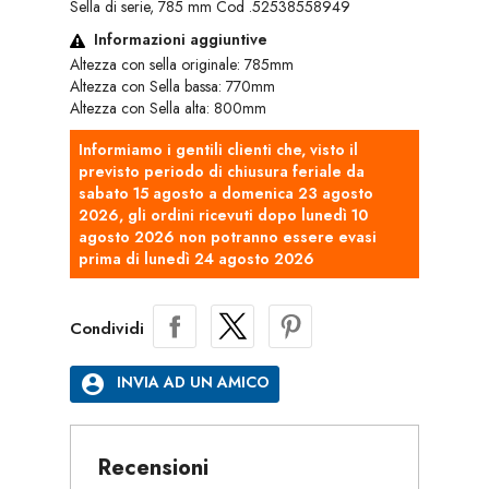
Sella di serie, 785 mm Cod .52538558949
Informazioni aggiuntive
Altezza con sella originale: 785mm
Altezza con Sella bassa: 770mm
Altezza con Sella alta: 800mm
Informiamo i gentili clienti che, visto il
previsto periodo di chiusura feriale da
sabato 15 agosto a domenica 23 agosto
2026, gli ordini ricevuti dopo lunedì 10
agosto 2026 non potranno essere evasi
prima di lunedì 24 agosto 2026
Condividi
account_circle
INVIA AD UN AMICO
Recensioni