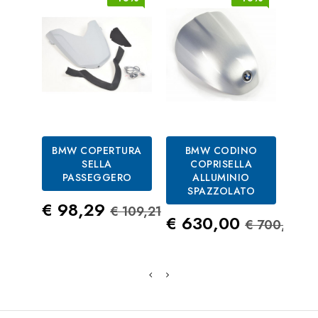
BMW COPERTURA
BMW CODINO
BM
SELLA
COPRISELLA
PASSEGGERO
ALLUMINIO
Pre
SPAZZOLATO
€ 3
Prezzo
Prezzo Standard
€ 98,29
€ 109,21
Prezzo
Prezzo S
€ 630,00
€ 700,00