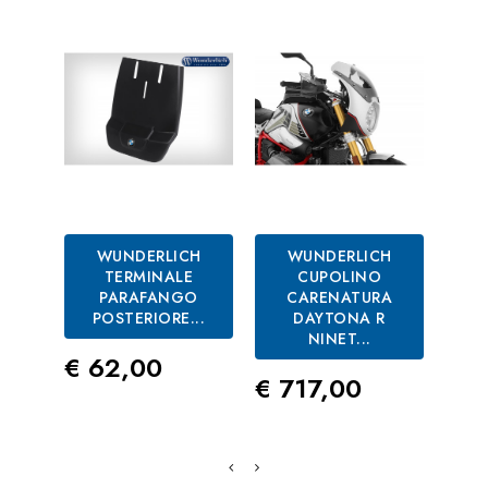
WUNDERLICH
WUNDERLICH
TERMINALE
CUPOLINO
PARAFANGO
CARENATURA
P
POSTERIORE...
DAYTONA R
NINET...
Prezzo
Pre
€ 62,00
€ 3
Prezzo
€ 717,00