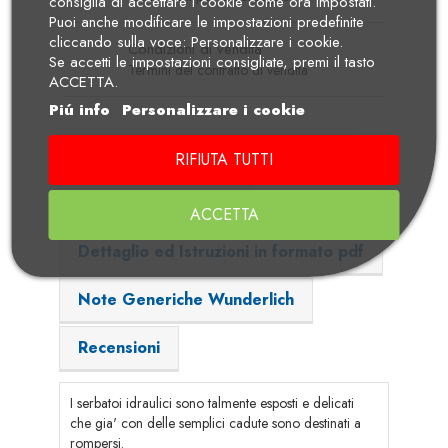
consiglia di accettare i cookie come ora impostati.
Puoi anche modificare le impostazioni predefinite
cliccando sulla voce: Personalizzare i cookie.
Condizioni di vendita
Se accetti le impostazioni consigliate, premi il tasto
Termini del contratto di vendita
ACCETTA.
Piú info
Personalizzare i cookie
Descrizione
Dettagli Prodotto
RIFIUTA TUTTI
Adatto per i modelli
ACCETTA
Dettaglio ed Istruzioni in formato pdf
Note Generiche Wunderlich
Recensioni
I serbatoi idraulici sono talmente esposti e delicati
che gia' con delle semplici cadute sono destinati a
rompersi.