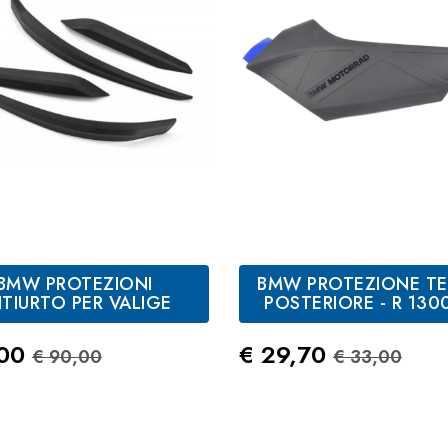
BMW PROTEZIONI
BMW PROTEZIONE TE
TIURTO PER VALIGE
POSTERIORE - R 130
zo
Prezzo Standard
Prezzo
Prezzo St
,00
€ 29,70
€ 90,00
€ 33,00