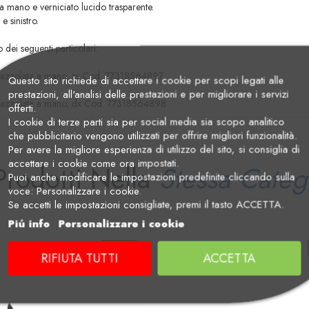
o a mano e verniciato lucido trasparente.
e sinistro.
 dei seguenti particolari:
o spazzolata a mano, sx Cod. 77318564897
Questo sito richiede di accettare i cookie per scopi legati alle
prestazioni, all'analisi delle prestazioni e per migliorare i servizi
o spazzolata a mano, dx Cod. 77318564898
offerti.
I cookie di terze parti sia per social media sia scopo analitico
che pubblicitario vengono utilizzati per offrire migliori funzionalità.
Per avere la migliore esperienza di utilizzo del sito, si consiglia di
accettare i cookie come ora impostati.
Prodotti Nella
Stessa Categ
Puoi anche modificare le impostazioni predefinite cliccando sulla
voce: Personalizzare i cookie.
Se accetti le impostazioni consigliate, premi il tasto ACCETTA.
Piú info
Personalizzare i cookie
-10%
RIFIUTA TUTTI
ACCETTA