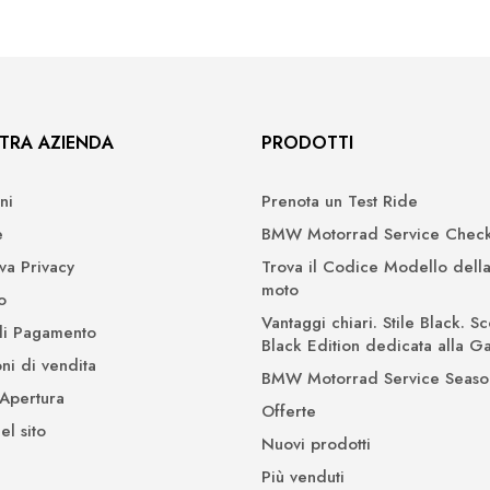
TRA AZIENDA
PRODOTTI
ni
Prenota un Test Ride
e
BMW Motorrad Service Check
iva Privacy
Trova il Codice Modello della
moto
o
Vantaggi chiari. Stile Black. Sc
di Pagamento
Black Edition dedicata alla 
ni di vendita
BMW Motorrad Service Seaso
 Apertura
Offerte
l sito
Nuovi prodotti
Più venduti