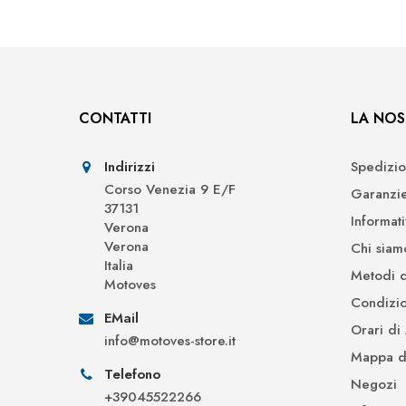
CONTATTI
LA NOS
Indirizzi
Spedizio
Corso Venezia 9 E/F
Garanzi
37131
Informat
Verona
Verona
Chi siam
Italia
Metodi 
Motoves
Condizio
EMail
Orari di
info@motoves-store.it
Mappa de
Telefono
Negozi
+39045522266