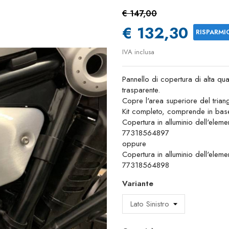
€ 147,00
€ 132,30
RISPARMI
IVA inclusa
Pannello di copertura di alta qua
trasparente.
Copre l'area superiore del triango
Kit completo, comprende in base a
Copertura in alluminio dell'elem
77318564897
oppure
Copertura in alluminio dell'elem
77318564898
Variante