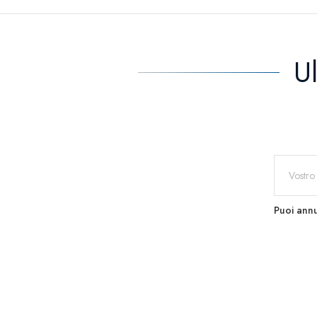
U
Puoi annu