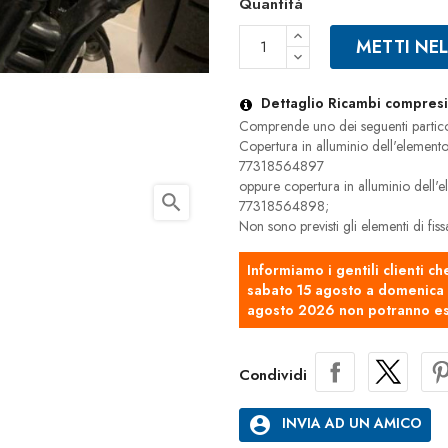
Quantità
METTI NE
Dettaglio Ricambi compresi 
Comprende uno dei seguenti partico
Copertura in alluminio dell'elemento
77318564897
oppure copertura in alluminio dell'
search
77318564898;
Non sono previsti gli elementi di fis
Informiamo i gentili clienti ch
sabato 15 agosto a domenica 2
agosto 2026 non potranno es
Condividi
account_circle
INVIA AD UN AMICO