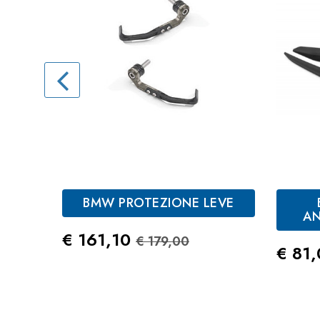
BMW PROTEZIONE LEVE
AN
Prezzo
Prezzo Standard
€ 161,10
€ 179,00
Prez
€ 81