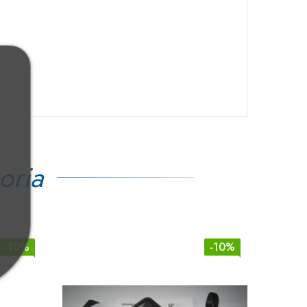
oria
-10%
-10%