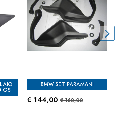
LAIO
BMW SET PARAMANI
B
Nero
Light
0 GS
ANT
White
Prezzo
Prezzo Standard
€ 144,00
€ 160,00
andard
Prez
€ 90