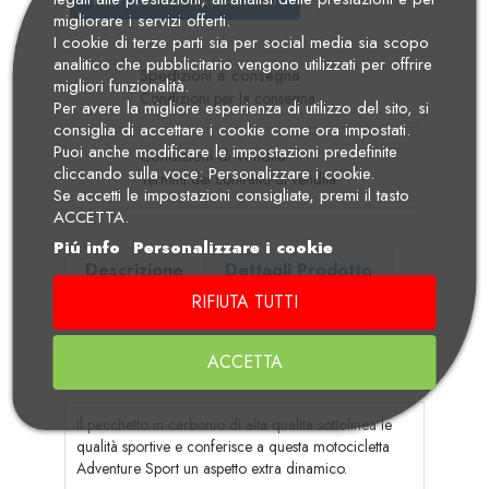
migliorare i servizi offerti.
I cookie di terze parti sia per social media sia scopo
analitico che pubblicitario vengono utilizzati per offrire
Spedizioni e consegna
migliori funzionalità.
Condizioni per la consegna
Per avere la migliore esperienza di utilizzo del sito, si
consiglia di accettare i cookie come ora impostati.
Puoi anche modificare le impostazioni predefinite
Condizioni di vendita
cliccando sulla voce: Personalizzare i cookie.
Termini del contratto di vendita
Se accetti le impostazioni consigliate, premi il tasto
ACCETTA.
Piú info
Personalizzare i cookie
Descrizione
Dettagli Prodotto
RIFIUTA TUTTI
Manuali di Uso e Manutenzione
ACCETTA
Recensioni
Il pacchetto in carbonio di alta qualità sottolinea le
qualità sportive e conferisce a questa motocicletta
Adventure Sport un aspetto extra dinamico.