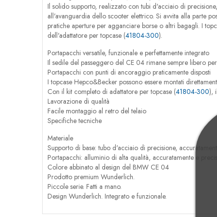
Il solido supporto, realizzato con tubi d'acciaio di precision
all'avanguardia dello scooter elettrico. Si avvita alla parte po
pratiche aperture per agganciare borse o altri bagagli. I to
dell'adattatore per topcase (
41804-300
).
Portapacchi versatile, funzionale e perfettamente integrato
Il sedile del passeggero del CE 04 rimane sempre libero per
Portapacchi con punti di ancoraggio praticamente disposti
I topcase Hepco&Becker possono essere montati direttament
Con il kit completo di adattatore per topcase (
41804-300
),
Lavorazione di qualità
Facile montaggio al retro del telaio
Specifiche tecniche
Materiale
Supporto di base: tubo d'acciaio di precisione, accuratamen
Portapacchi: alluminio di alta qualità, accuratamente e prec
Colore abbinato al design del BMW CE 04
Prodotto premium Wunderlich.
Piccole serie. Fatti a mano.
Design Wunderlich. Integrato e funzionale.