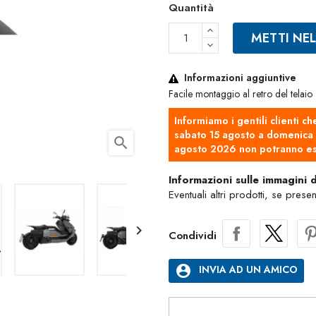
Quantità
METTI NE
Informazioni aggiuntive
Facile montaggio al retro del telaio
Informiamo i gentili clienti ch
sabato 15 agosto a domenica 2
search
agosto 2026 non potranno es
Informazioni sulle immagini 
Eventuali altri prodotti, se prese

Condividi
account_circle
INVIA AD UN AMICO