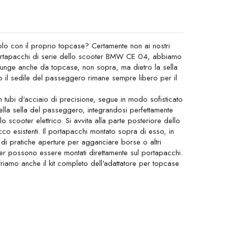
olo con il proprio topcase? Certamente non ai nostri
portapacchi di serie dello scooter BMW CE 04, abbiamo
 funge anche da topcase, non sopra, ma dietro la sella
il sedile del passeggero rimane sempre libero per il
n tubi d'acciaio di precisione, segue in modo sofisticato
ella sella del passeggero, integrandosi perfettamente
o scooter elettrico. Si avvita alla parte posteriore dello
acco esistenti. Il portapacchi montato sopra di esso, in
e di pratiche aperture per agganciare borse o altri
r possono essere montati direttamente sul portapacchi.
friamo anche il kit completo dell'adattatore per topcase