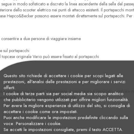
e, segue in modo sofisticato e discreto la linea ascendente della sella del pas
steriore dello scooter elettrico nei punti di attacco esistenti. Il portapacchi mon
pcase Hepco&Becker possono essere montati direttamente sul portapacchi. Per i
 consentire a due persone di viaggiare insieme
e sul portapacchi
 il topcase originale Vario può essere fissato al portapacchi
Questo sito richiede di accettare i cookie per scopi legati alle
prestazioni, all'analisi delle prestazioni e per migliorare i servizi
offerti.
te e precisamente lavorato, solidamente dimensionato e verniciato a polvere n
I cookie di terze parti sia per social media sia scopo analitico
isamente lavorato e verniciato a polvere nera
che pubblicitario vengono utilizzati per offrire migliori funzionalità.
Per avere la migliore esperienza di utilizzo del sito, si consiglia di
accettare i cookie come ora impostati.
Puoi anche modificare le impostazioni predefinite cliccando sulla
voce: Personalizzare i cookie.
Se accetti le impostazioni consigliate, premi il tasto ACCETTA.