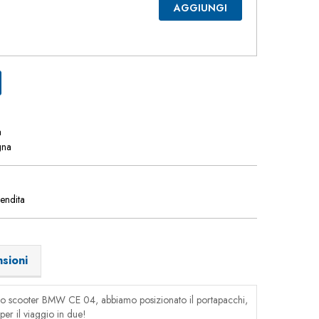
AGGIUNGI
a
gna
vendita
sioni
dello scooter BMW CE 04, abbiamo posizionato il portapacchi,
er il viaggio in due!