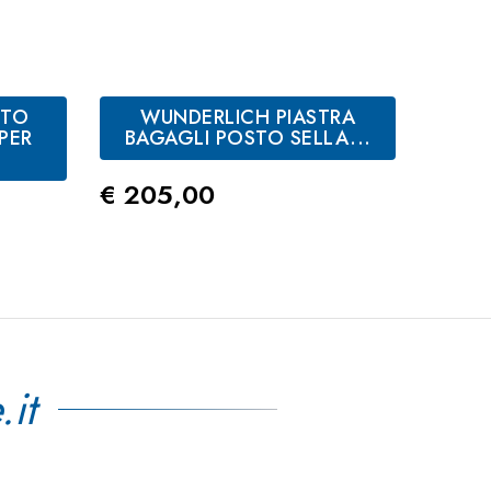
RTO
WUNDERLICH PIASTRA
W
PER
BAGAGLI POSTO SELLA...
PO
Prezzo
€ 205,00
Prez
€ 38
.it