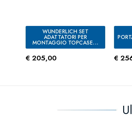
WUNDERLICH SET
ADATTATORI PER
PORT
MONTAGGIO TOPCASE...
Prezzo
Prez
€ 205,00
€ 25
U