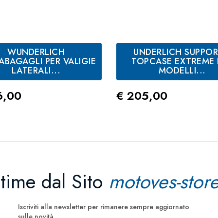
WUNDERLICH
UNDERLICH SUPPO
ABAGAGLI PER VALIGIE
TOPCASE EXTREME 
LATERALI...
MODELLI...
zo
Prezzo
6,00
€ 205,00
ltime dal Sito
motoves-store
Iscriviti alla newsletter per rimanere sempre aggiornato
sulle novità