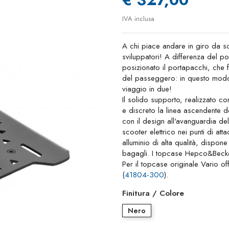
IVA inclusa
A chi piace andare in giro da s
sviluppatori! A differenza del 
posizionato il portapacchi, che
del passeggero: in questo modo 
viaggio in due!
Il solido supporto, realizzato co
e discreto la linea ascendente d
con il design all'avanguardia dell
scooter elettrico nei punti di att
alluminio di alta qualità, dispon
bagagli. I topcase Hepco&Becke
Per il topcase originale Vario of
(
41804-300
).
Finitura / Colore
Nero