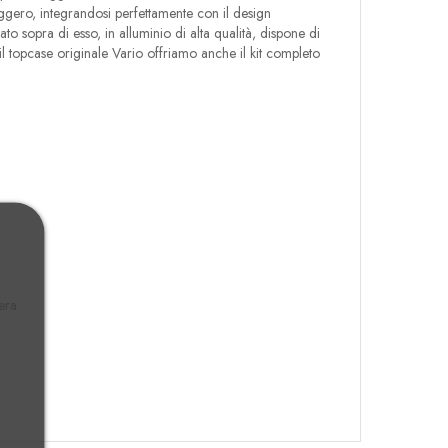
seggero, integrandosi perfettamente con il design
tato sopra di esso, in alluminio di alta qualità, dispone di
l topcase originale Vario offriamo anche il kit completo
era