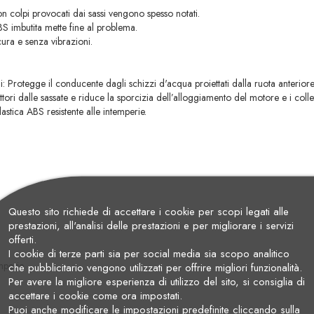
n colpi provocati dai sassi vengono spesso notati.
BS imbutita mette fine al problema.
cura e senza vibrazioni.
 Protegge il conducente dagli schizzi d'acqua proiettati dalla ruota anterior
ri dalle sassate e riduce la sporcizia dell’alloggiamento del motore e i collet
astica ABS resistente alle intemperie.
Questo sito richiede di accettare i cookie per scopi legati alle
prestazioni, all'analisi delle prestazioni e per migliorare i servizi
offerti.
I cookie di terze parti sia per social media sia scopo analitico
emperie
che pubblicitario vengono utilizzati per offrire migliori funzionalità.
Per avere la migliore esperienza di utilizzo del sito, si consiglia di
accettare i cookie come ora impostati.
Puoi anche modificare le impostazioni predefinite cliccando sulla