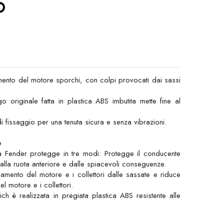
O
amento del motore sporchi, con colpi provocati dai sassi
 originale fatta in plastica ABS imbutita mette fine al
 fissaggio per una tenuta sicura e senza vibrazioni.
e
a Fender protegge in tre modi: Protegge il conducente
dalla ruota anteriore e dalle spiacevoli conseguenze.
iamento del motore e i collettori dalle sassate e riduce
l motore e i collettori.
ch è realizzata in pregiata plastica ABS resistente alle