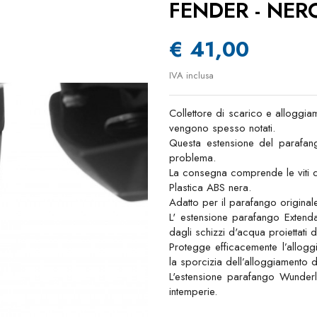
FENDER - NER
€ 41,00
IVA inclusa
Collettore di scarico e alloggi
vengono spesso notati.
Questa estensione del parafango
problema.
La consegna comprende le viti di
Plastica ABS nera.
Adatto per il parafango original
L' estensione parafango Extend
dagli schizzi d'acqua proiettati 
Protegge efficacemente l’allogg
la sporcizia dell’alloggiamento de
L'estensione parafango Wunderli
intemperie.