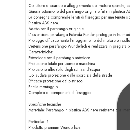
Collettore di scarico e alloggiamento del motore sporchi, co
Questa estensione del parafango originale fatta in plastica A
La consegna comprende le viti di fissaggio per una tenuta si
Plastica ABS nera.
Adatto per il parafango originale
L' estensione parafango Extenda Fender protegge in tre modi:
Protegge efficacemente l’alloggiamento del motore e i colletto
L'estensione parafango Wunderlich è realizzata in pregiata pl
Caratteristiche:
Estensione per il parafango anteriore
Protezione totale per uomo e macchina
Protezione affidabile dagli schizzi d’acqua
Collaudata protezione dalla sporcizia della strada
Efficace protezione dal pietrisco
Facile montaggio
Completo di componenti di fissaggio
Specifiche tecniche
Materiale: Parafango in plastica ABS nera resistente alle int
Particolarità
Prodotto premium Wunderlich.