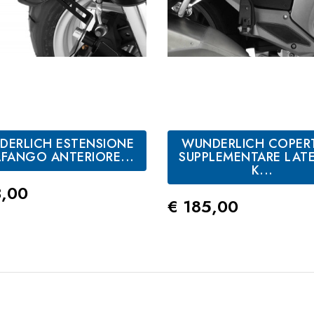
DERLICH ESTENSIONE
WUNDERLICH COPER
FANGO ANTERIORE...
SUPPLEMENTARE LAT
K...
zo
3,00
Prezzo
€ 185,00