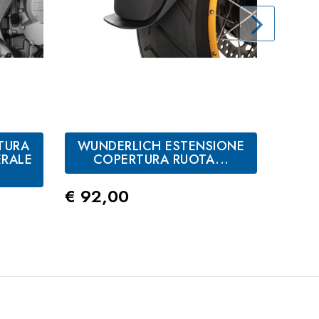
TURA
WUNDERLICH ESTENSIONE
WUN
ERALE
COPERTURA RUOTA...
P
Prezzo
Prez
€ 92,00
€ 16