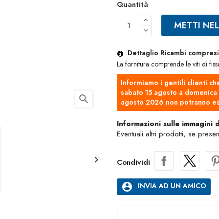
Quantità
METTI NE
Dettaglio Ricambi compresi 
La fornitura comprende le viti di fis
Informiamo i gentili clienti ch
sabato 15 agosto a domenica 2
search
agosto 2026 non potranno es
Informazioni sulle immagini 
Eventuali altri prodotti, se prese

Condividi
account_circle
INVIA AD UN AMICO