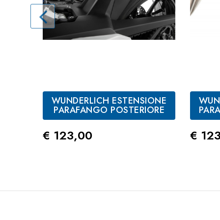
WUNDERLICH ESTENSIONE
WUN
PARAFANGO POSTERIORE
PARA
Prezzo
Prez
€ 123,00
€ 12