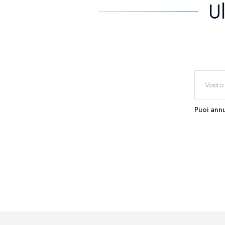
U
Puoi annu